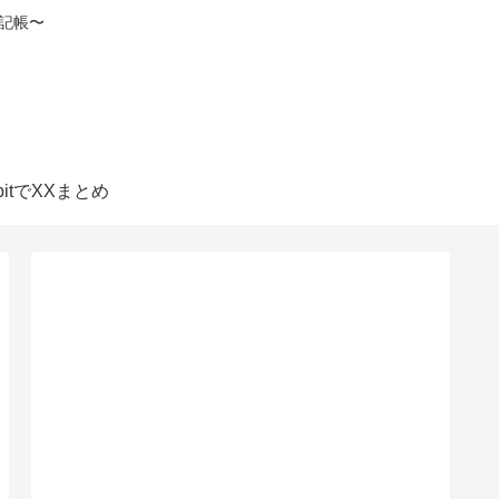
記帳〜
itbitでXXまとめ