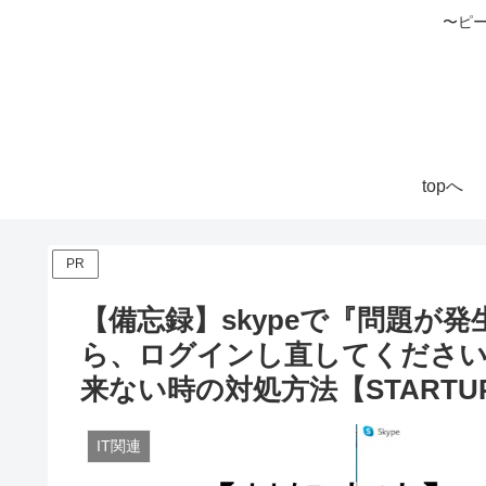
〜ピ
topへ
PR
【備忘録】skypeで『問題が
ら、ログインし直してくださ
来ない時の対処方法【STARTUP_
IT関連