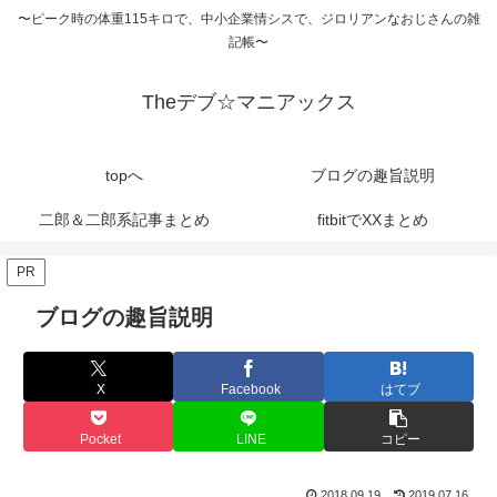
〜ピーク時の体重115キロで、中小企業情シスで、ジロリアンなおじさんの雑
記帳〜
Theデブ☆マニアックス
topへ
ブログの趣旨説明
二郎＆二郎系記事まとめ
fitbitでXXまとめ
PR
ブログの趣旨説明
X
Facebook
はてブ
Pocket
LINE
コピー
2018.09.19
2019.07.16