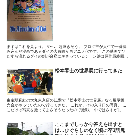
まずはこれを見よう。 やべ、超泣きそう。 ブログ主が人生で一番読
み込んだ漫画であるダイの大冒険が再アニメ化です。 この動画でひ
たすら流れるダイの剣が台座に刺さっているシーン絵は原作最終回の
最後の一枚絵のシーンですね。 映像の40～44秒ぐら...
松本零士の世界展に行ってきた
アニメ
東京駅直結の大丸東京店の11階で『松本零士の世界展』なる展示販
売会がやっていたので行ってきた。 これが、その入り口の写真。 こ
こだけは写真を撮ってよさそうだったので撮影。 中ではさすがに写
真は撮れないね… いや、注意書きとかなかったけど、絵...
ここまでしっかり答えを出すと
アニメ
は…ひぐらしのなく頃に卒3話鬼