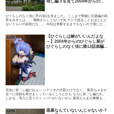
明し編３を見て2004年からのひ
ぐらし厨が感想を述べる
ひぐらしのなく頃に卒の3話を見ました。 ここまで明確に出題編の回
答を出すとは…… 竜騎士らしくないぞ笑 マジで語ることもほとんど
ないぐらいの回答だな…… 今回は考察するまでもないので感じた事
でもまとめます。 感じた事１ レナの穴掘り 冒頭の...
【ひぐらしは解がいいんだよな
アニメ
～】2004年からのひぐらし厨が
ひぐらしのなく頃に業12話祟騙し
編4を見て感想を述べる【だから
業は面白い】
完全に皆〇し編だねぇ～ シナリオの大筋だけでなく、 梨花ちゃまが
圭一に信頼を寄せまくっているところとかも もろに皆〇し編だわ。
しかも、羽入と言うストッパーがいないから 梨花ちゃまの興奮も最
高潮だろ。 といっても皆〇し編では羽入の話なんか梨...
黒幕なんていないんじゃないか？
アニメ