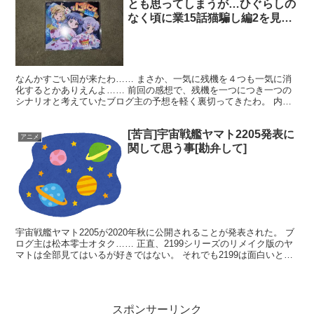
とも思ってしまうが…ひぐらしの
なく頃に業15話猫騙し編2を見て
2004年からの極度のひぐらし厨
が感想を述べる。実は黒幕は眠り
についた羽入だとか？
なんかすごい回が来たわ…… まさか、一気に残機を４つも一気に消
化するとかありえんよ…… 前回の感想で、残機を一つにつき一つの
シナリオと考えていたブログ主の予想を軽く裏切ってきたわ。 内容
は、冒頭の圭一の委員長イベントでまさかの澪尽し編！？と...
[苦言]宇宙戦艦ヤマト2205発表に
アニメ
関して思う事[勘弁して]
宇宙戦艦ヤマト2205が2020年秋に公開されることが発表された。 ブ
ログ主は松本零士オタク…… 正直、2199シリーズのリメイク版のヤ
マトは全部見てはいるが好きではない。 それでも2199は面白いとは
思った。 (adsbygoogle =...
スポンサーリンク