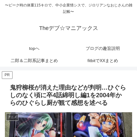
〜ピーク時の体重115キロで、中小企業情シスで、ジロリアンなおじさんの雑
記帳〜
Theデブ☆マニアックス
topへ
ブログの趣旨説明
二郎＆二郎系記事まとめ
fitbitでXXまとめ
PR
鬼狩柳桜が消えた理由などが判明…ひぐら
しのなく頃に卒4話綿明し編1を2004年か
らのひぐらし厨が観て感想を述べる
アニメ