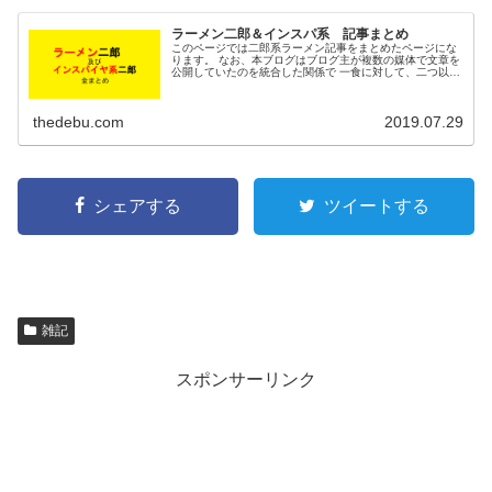
ラーメン二郎＆インスパ系 記事まとめ
このページでは二郎系ラーメン記事をまとめたページにな
ります。 なお、本ブログはブログ主が複数の媒体で文章を
公開していたのを統合した関係で 一食に対して、二つ以上
の記事があったりします。ご了承ください。 気が向いたと
きに順次リンクを張っていき...
thedebu.com
2019.07.29
シェアする
ツイートする
雑記
スポンサーリンク