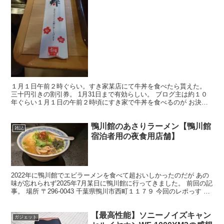
１月１日午前２時ぐらい。すき家某店にて牛丼を食べたら貰えた。
三十円引きの割引券。 1月31日まで有効らしい。 ブログ主は約１０
年ぐらい１月１日の午前２時頃にすき家で牛丼を食べるのが お決ま
りのパターンなんだけど、 こんなのは初めてもらった...
鴨川館のあさりラーメン【鴨川館
雑記
宿泊者用の夜食用店舗】
2022年に鴨川館でエビラーメンを食べて超おいしかったのだが あの
味が忘れられず2025年7月某日に鴨川館に行ってきました。 前回の記
事。 場所 〒296-0043 千葉県鴨川市西町１１７９ 今回のレポっす さ
て、ここそれなりに高級宿なので...
【最高性能】ソニーノイズキャン
ガジェット