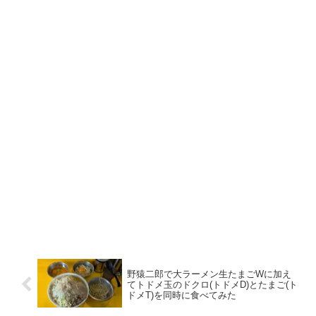
野猿二郎で大ラーメン生たまごWに加え
てトドメ玉のドクロ(トドメD)とたまご(ト
ドメT)を同時に食べてみた