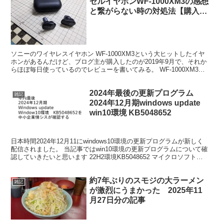
セルイヤホンWF-1000XM3の感想
と繋がらない時の対処法【購入一
年以上してからのレビュー】
ソニーのワイヤレスイヤホン WF-1000XM3という大ヒットしたイヤ
ホンがあるんだけど、ブログ主が購入したのが2019年9月で、それか
らほぼ毎日使っているのでレビューを書いてみる。 WF-1000XM3概
要 該当の商品がコチラ。 ソニーの...
2024年最後の更新プログラム
雑記
2024年12月期windows update
win10環境 KB5048652
日本時間2024年12月11にwindows10環境の更新プログラムが新しく
配信されました。 当記事ではwin10環境の更新プログラムについて確
認していきたいと思います 22H2環境KB5048652 マイクロソフト公
式の案内はコチラです。...
約7年ぶりのスモジの大ラーメン
雑記
が激烈にうまかった 2025年11
月27日分の記事