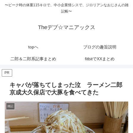
〜ピーク時の体重115キロで、中小企業情シスで、ジロリアンなおじさんの雑
記帳〜
Theデブ☆マニアックス
topへ
ブログの趣旨説明
二郎＆二郎系記事まとめ
fitbitでXXまとめ
PR
キャパが落ちてしまった泣 ラーメン二郎
京成大久保店で大豚を食べてきた
雑記