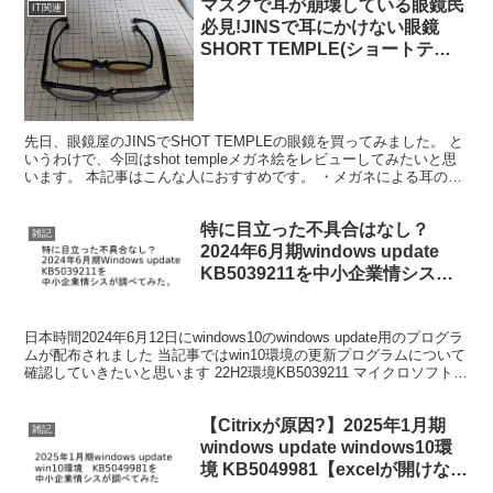
マスクで耳が崩壊している眼鏡民
IT関連
必見!JINSで耳にかけない眼鏡
SHORT TEMPLE(ショートテン
プル)をレビュー。コンタクト出
来ない民にもオススメ
先日、眼鏡屋のJINSでSHOT TEMPLEの眼鏡を買ってみました。 と
いうわけで、今回はshot templeメガネ絵をレビューしてみたいと思
います。 本記事はこんな人におすすめです。 ・メガネによる耳の負
担を軽減したい人。 ・マスク+...
特に目立った不具合はなし？
雑記
2024年6月期windows update
KB5039211を中小企業情シスが
確認する
日本時間2024年6月12日にwindows10のwindows update用のプログラ
ムが配布されました 当記事ではwin10環境の更新プログラムについて
確認していきたいと思います 22H2環境KB5039211 マイクロソフト公
式の案...
【Citrixが原因?】2025年1月期
雑記
windows update windows10環
境 KB5049981【excelが開けな
い？】