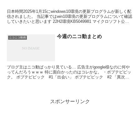
日本時間2025年1月15にwindows10環境の更新プログラムが新しく配
信されました。 当記事ではwin10環境の更新プログラムについて確認
していきたいと思います 22H2環境KB5049981 マイクロソフト公式
の案内はコチラです。 ...
今週のニコ動まとめ
ニコニコ動画
ブログ主はニコ動ばっかり見ている… 広告主がgoogle様なのに何や
ってんだろうｗｗｗ 特に面白かったのはコレかな。 ・ポプテピピッ
ク。 ポプテピピック #1「出会い」 ポプテピピック #2 「異次元
遊戯 ヴァンヴー」 頭おかしいアニメ作品...
スポンサーリンク