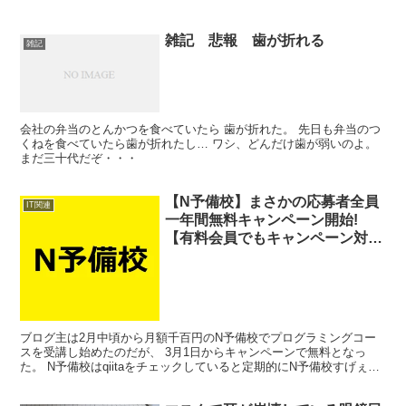
雑記 悲報 歯が折れる
雑記
会社の弁当のとんかつを食べていたら 歯が折れた。 先日も弁当のつ
くねを食べていたら歯が折れたし… ワシ、どんだけ歯が弱いのよ。
まだ三十代だぞ・・・
【N予備校】まさかの応募者全員
IT関連
一年間無料キャンペーン開始!
【有料会員でもキャンペーン対象
になるには手続きが必要!】
ブログ主は2月中頃から月額千百円のN予備校でプログラミングコー
スを受講し始めたのだが、 3月1日からキャンペーンで無料となっ
た。 N予備校はqiitaをチェックしていると定期的にN予備校すげぇ～
との話題があがり、 興味をもっていたから入会し...