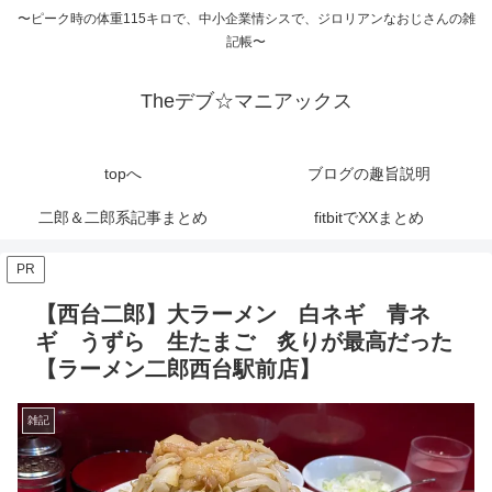
〜ピーク時の体重115キロで、中小企業情シスで、ジロリアンなおじさんの雑
記帳〜
Theデブ☆マニアックス
topへ
ブログの趣旨説明
二郎＆二郎系記事まとめ
fitbitでXXまとめ
PR
【西台二郎】大ラーメン 白ネギ 青ネ
ギ うずら 生たまご 炙りが最高だった
【ラーメン二郎西台駅前店】
雑記