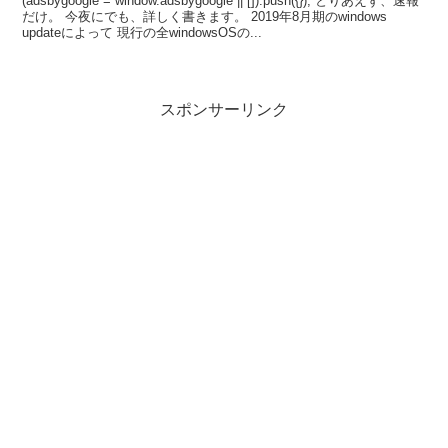
(adsbygoogle = window.adsbygoogle || []).push({}); とりあえず、速報
kb4515501 kb4512516
だけ。 今夜にでも、詳しく書きます。 2019年8月期のwindows
updateによって 現行の全windowsOSの...
スポンサーリンク