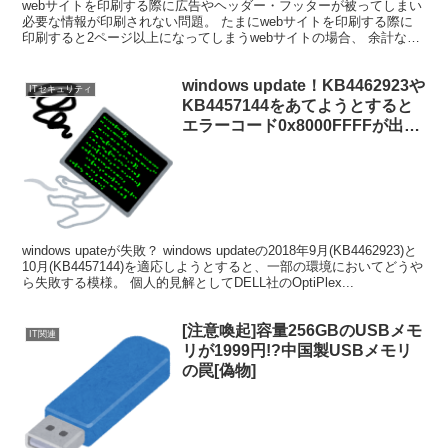
webサイトを印刷する際に広告やヘッダー・フッターが被ってしまい
必要な情報が印刷されない問題。 たまにwebサイトを印刷する際に
印刷すると2ページ以上になってしまうwebサイトの場合、 余計な広
告とかヘッダー・フッターが被さってしまい一部...
windows update！KB4462923や
ITセキュリティ
KB4457144をあてようとすると
エラーコード0x8000FFFFが出
て、KB3177467をあてたらひど
いことになった件について
windows upateが失敗？ windows updateの2018年9月(KB4462923)と
10月(KB4457144)を適応しようとすると、一部の環境においてどうや
ら失敗する模様。 個人的見解としてDELL社のOptiPlex...
[注意喚起]容量256GBのUSBメモ
IT関連
リが1999円!?中国製USBメモリ
の罠[偽物]