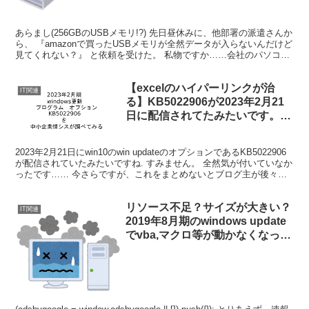
あらまし(256GBのUSBメモリ!?) 先日昼休みに、他部署の派遣さんか
ら、 『amazonで買ったUSBメモリが全然データが入らないんだけど
見てくれない？』 と依頼を受けた。 私物ですか……会社のパソコン
でやるのもな～ セキュリティ管理...
【excelのハイパーリンクが治
IT関連
る】KB5022906が2023年2月21
日に配信されてたみたいです。
2023年2月のオプション
2023年2月21日にwin10のwin updateのオプションであるKB5022906
が配信されていたみたいですね. すみません。 全然気が付いていなか
ったです…… 今さらですが、これをまとめないとブログ主が後々個
人的にも困るのでまとめ...
リソース不足？サイズが大きい？
IT関連
2019年8月期のwindows update
でvba,マクロ等が動かなくなった
り、バグったりするときの対処
法。invalid procedure call
error.kb4512486 kb4515506
kb4512488 kb4515489
kb4512508 kb4511553