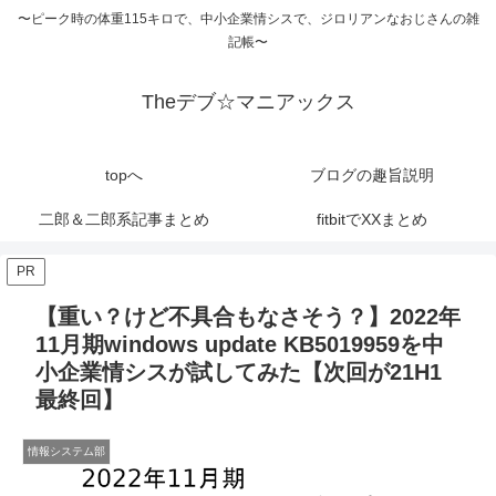
〜ピーク時の体重115キロで、中小企業情シスで、ジロリアンなおじさんの雑
記帳〜
Theデブ☆マニアックス
topへ
ブログの趣旨説明
二郎＆二郎系記事まとめ
fitbitでXXまとめ
PR
【重い？けど不具合もなさそう？】2022年
11月期windows update KB5019959を中
小企業情シスが試してみた【次回が21H1
最終回】
情報システム部