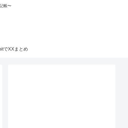
記帳〜
itbitでXXまとめ