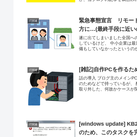
緊急事態宣言 リモー
IT関連
方に…(最終手段に近い
遂に出てしまいました全国への
しているけど、 中小企業は最近
備もしていなかったというのが
[雑記]自作PCを作るた
IT関連
話の導入 ブログ主のメインPCはwi
のためなどで持っているが、 
取り外した、何故かケースが閉ま
[windows updat
IT関連
のため、このタスクを