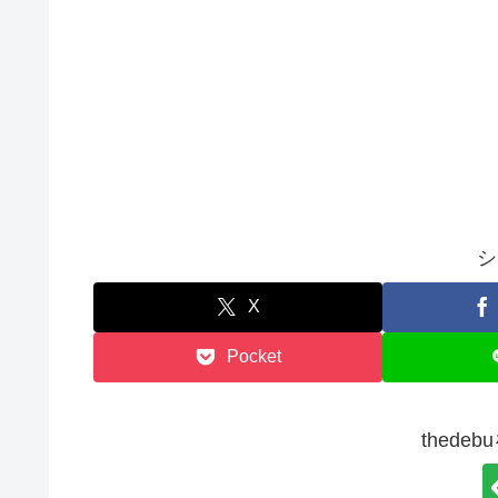
シ
X
Pocket
thede