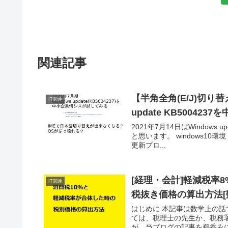
関連記事
【半角全角(E/J)切り替
IT関連
update KB5004
2021年7月14日はWindows
と思います。 windows10環境
更新プロ...
[経理・会計]軽減税率
IT関連
税抜き価格の算出方法[
はじめに 本記事は数学上の
ては、税理士の先生か、税務
が、当ブログの記事を鵜呑みに