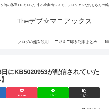
ーク時の体重115キロで、中小企業情シスで、ジロリアンなおじさんの雑
Theデブ☆マニアックス
ブログの趣旨説明
二郎＆二郎系記事まとめ
f
月28日にKB5020953が配信されていた
応】
Pocket
LINE
コピー