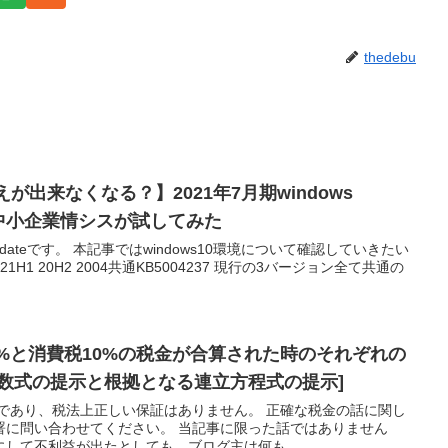
thedebu
えが出来なくなる？】2021年7月期windows
237を中小企業情シスが試してみた
 updateです。 本記事ではwindows10環境について確認していきたい
 21H1 20H2 2004共通KB5004237 現行の3バージョン全て共通の
8%と消費税10%の税金が合算された時のそれぞれの
数式の提示と根拠となる連立方程式の提示]
話であり、税法上正しい保証はありません。 正確な税金の話に関し
署に問い合わせてください。 当記事に限った話ではありません
して不利益が出たとしても、ブログ主は何も...