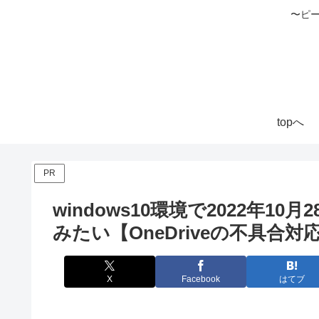
〜ピ
topへ
PR
windows10環境で2022年10
みたい【OneDriveの不具合対
X
Facebook
はてブ