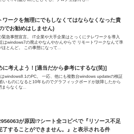
トワークを無理にでもしなくてはならなくなった貴
のでお勧めはしません)
緊急事態宣言。 IT企業や大手企業はとっくにテレワークを導入
はwindows7の廃止やなんやかんやらで リモートワークなんて準
ほとんど。 この事態になって...
めに考えよう！[適当だから参考にするな(笑)]
ndows8.1のPC。 一応、他にも複数台windows updateの検証
酷いものになると10年ものでグラフィックボードが故障したから
らなくな...
e] KB2956063が原因!?シート全コピペで『リソース不足
完了することができません。』と表示される件