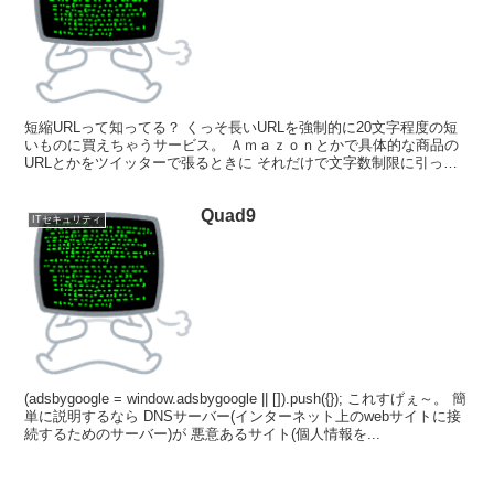
短縮URLって知ってる？ くっそ長いURLを強制的に20文字程度の短
いものに買えちゃうサービス。 Ａｍａｚｏｎとかで具体的な商品の
URLとかをツイッターで張るときに それだけで文字数制限に引っか
かっちゃうから、 それを避けるために使ったりす...
Quad9
ITセキュリティ
(adsbygoogle = window.adsbygoogle || []).push({}); これすげぇ～。 簡
単に説明するなら DNSサーバー(インターネット上のwebサイトに接
続するためのサーバー)が 悪意あるサイト(個人情報を...