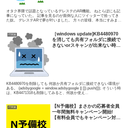
オタク界隈で話題となっているデレステのAR機能。 ねとらぼにも記
事になっていた。 記事を見るのが面倒な人にツイッターで拾ってき
た奴。 デレステARで夢が叶いました。 方々の皆様、本当にすみませ
ん。#デレステ #デレステAR #橘ありす pi...
［windows update]KB4480970
IT関連
を消しても共有フォルダに接続で
きないorスキャンが出来ない時に
試す事柄［KB4471348］
KB4480970を削除しても 何故か共有フォルダに接続できない環境が
ある。 (adsbygoogle = window.adsbygoogle || []).push({}); そういう時
は、KB4471318も削除してみると、何故か使え...
【N予備校】まさかの応募者全員
IT関連
一年間無料キャンペーン開始!
【有料会員でもキャンペーン対象
になるには手続きが必要!】