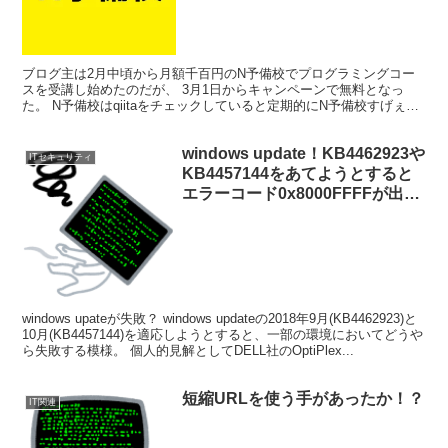
ブログ主は2月中頃から月額千百円のN予備校でプログラミングコー
スを受講し始めたのだが、 3月1日からキャンペーンで無料となっ
た。 N予備校はqiitaをチェックしていると定期的にN予備校すげぇ～
との話題があがり、 興味をもっていたから入会し...
windows update！KB4462923や
ITセキュリティ
KB4457144をあてようとすると
エラーコード0x8000FFFFが出
て、KB3177467をあてたらひど
いことになった件について
windows upateが失敗？ windows updateの2018年9月(KB4462923)と
10月(KB4457144)を適応しようとすると、一部の環境においてどうや
ら失敗する模様。 個人的見解としてDELL社のOptiPlex...
短縮URLを使う手があったか！？
IT関連