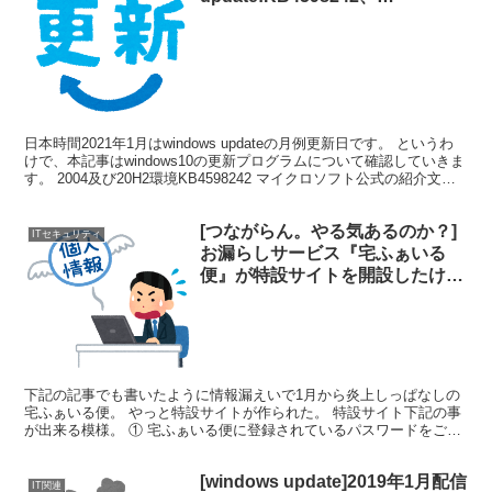
KB4598229を中小企業情シスが
確認する。
日本時間2021年1月はwindows updateの月例更新日です。 というわ
けで、本記事はwindows10の更新プログラムについて確認していきま
す。 2004及び20H2環境KB4598242 マイクロソフト公式の紹介文は
こちらです。...
[つながらん。やる気あるのか？]
ITセキュリティ
お漏らしサービス『宅ふぁいる
便』が特設サイトを開設したけ
ど…これ酷過ぎだろｗｗ[運営時
間短すぎ]
下記の記事でも書いたように情報漏えいで1月から炎上しっぱなしの
宅ふぁいる便。 やっと特設サイトが作られた。 特設サイト下記の事
が出来る模様。 ① 宅ふぁいる便に登録されているパスワードをご確
認いただける機能 ② 退会のお申し込み受付機能 ③...
[windows update]2019年1月配信
IT関連