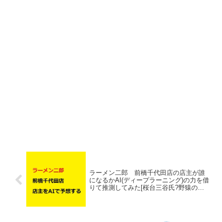
ラーメン二郎 前橋千代田店の店主が誰
になるかAI(ディープラーニング)の力を借
りて推測してみた[桜台三谷氏?野猿の助
手?]