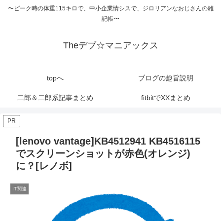
〜ピーク時の体重115キロで、中小企業情シスで、ジロリアンなおじさんの雑
記帳〜
Theデブ☆マニアックス
topへ
ブログの趣旨説明
二郎＆二郎系記事まとめ
fitbitでXXまとめ
PR
[lenovo vantage]KB4512941 KB4516115
でスクリーンショットが赤色(オレンジ)
に？[レノボ]
IT関連