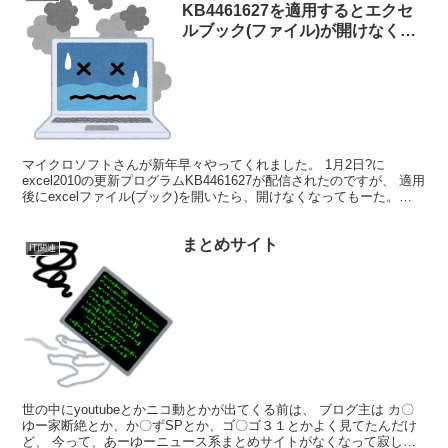
KB4461627を適用するとエクセ
ルブック(ファイル)が開けなくな
る件[excel2010]
マイクロソフトさんが新年早々やってくれました。 1月2日?に
excel2010の更新プログラムKB4461627が配信されたのですが、 適用
後にexcelファイル(ブック)を開いたら、開けなくなってもーた。
……まあ、噂で聞いていたからわか...
まとめサイト
IT関連
世の中にyoutubeとかニコ動とかが出てくる前は、 ブログ主は カ〇
ゆー家断絶とか、か〇ずSPとか、ゴ〇ゴ３１とかよく見てたんだけ
ど、 今って、あーゆーニュース系まとめサイトがなくなって寂しい