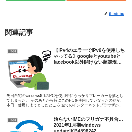
thedebu
関連記事
【IPv4のエラーでIPv6を使用しち
IT関連
ゃってる】googleとyoutubeと
facebook以外開けない超謎現象
に遭遇したので暫定対処してみた
【169.254.xxx.xxx】
先日自宅のwindows8.1のPCを使用中にうっかりブレーカーを落とし
てしまった。 そのあとから特にこのPCを使用していなったのだが、
本日、使用しようとしたところ 全てのインターネットブラウザから
もgoogleとyoutube以外のペー...
治らないIMEのフリガナ不具合…
IT関連
2021年1月期windows
update!KB4598242、