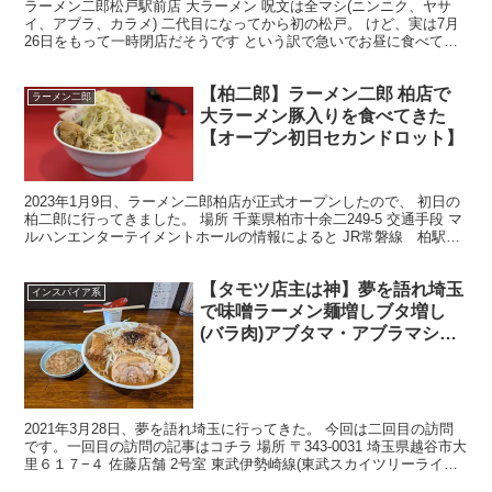
ラーメン二郎松戸駅前店 大ラーメン 呪文は全マシ(ニンニク、ヤサ
イ、アブラ、カラメ) 二代目になってから初の松戸。 けど、実は7月
26日をもって一時閉店だそうです という訳で急いでお昼に食べてき
ました 感想。 うめぇ〜 乳化度低めの醤油直球...
【柏二郎】ラーメン二郎 柏店で
ラーメン二郎
大ラーメン豚入りを食べてきた
【オープン初日セカンドロット】
2023年1月9日、ラーメン二郎柏店が正式オープンしたので、 初日の
柏二郎に行ってきました。 場所 千葉県柏市十余二249-5 交通手段 マ
ルハンエンターテイメントホールの情報によると JR常磐線 柏駅か
らの場合。 ●ＪＲ柏駅西口のバスター...
【タモツ店主は神】夢を語れ埼玉
インスパイア系
で味噌ラーメン麺増しブタ増し
(バラ肉)アブタマ・アブラマシマ
シを食べてきた【Yume Wo
Katare Saitama】
2021年3月28日、夢を語れ埼玉に行ってきた。 今回は二回目の訪問
です。一回目の訪問の記事はコチラ 場所 〒343-0031 埼玉県越谷市大
里６１７−４ 佐藤店舗 2号室 東武伊勢崎線(東武スカイツリーライン)
大袋駅 徒歩10分ぐらい(信...