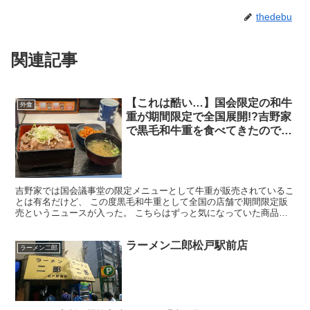
thedebu
関連記事
【これは酷い…】国会限定の和牛
外食
重が期間限定で全国展開!?吉野家
で黒毛和牛重を食べてきたのでレ
ポっす【ガチゴム牛】
吉野家では国会議事堂の限定メニューとして牛重が販売されているこ
とは有名だけど、 この度黒毛和牛重として全国の店舗で期間限定販
売というニュースが入った。 こちらはずっと気になっていた商品。
色々なニュースを見るとA3ランクのお肉らしい…… 偏...
ラーメン二郎松戸駅前店
ラーメン二郎