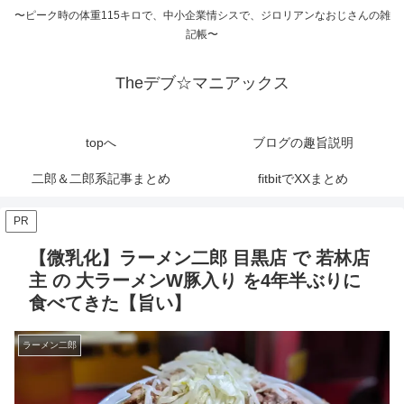
〜ピーク時の体重115キロで、中小企業情シスで、ジロリアンなおじさんの雑
記帳〜
Theデブ☆マニアックス
topへ
ブログの趣旨説明
二郎＆二郎系記事まとめ
fitbitでXXまとめ
PR
【微乳化】ラーメン二郎 目黒店 で 若林店
主 の 大ラーメンW豚入り を4年半ぶりに
食べてきた【旨い】
ラーメン二郎