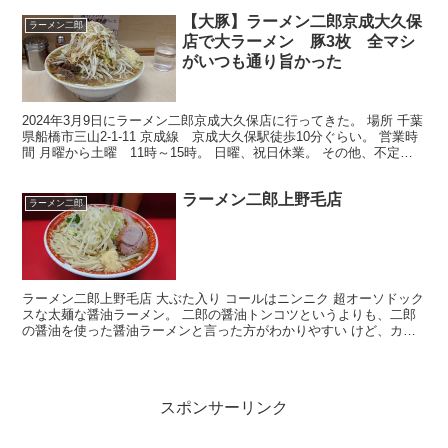
【大豚】ラーメン二郎京成大久保
ラーメン二郎
店で大ラーメン 豚3枚 全マシ
がいつも通り旨かった
2024年3月9日にラーメン二郎京成大久保店に行ってきた。 場所 千葉
県船橋市三山2-1-11 京成線 京成大久保駅徒歩10分ぐらい。 営業時
間 月曜から土曜 11時～15時。 日曜、祝日休業。 その他、不定休
業も結構あります。 店舗の写真...
ラーメン二郎上野毛店
ラーメン二郎
ラーメン二郎上野毛店 大ぶた入り コールはニンニク 超オーソドック
スな太麺な醤油ラーメン。 二郎の醤油トンコツというよりも、二郎
の醤油を使った醤油ラーメンと言った方がわかりやすい けど、カネ
シ（fz)感はあまりない。 もちろん不味いわけでは...
スポンサーリンク