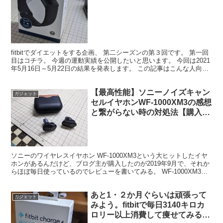
fitbitでダイエットをする企画、 第二シーズンの第３回です。 第一回
目はコチラ。 今週の運動実績を公開したいと思います。 今回は2021
年5月16日～5月22日の結果を発表します。 この記事はこんな人向け
の記事です。 ・食事制限しないジ...
【最高性能】ソニーノイズキャン
ガジェット
セルイヤホンWF-1000XM3の感想
と繋がらない時の対処法【購入一
年以上してからのレビュー】
ソニーのワイヤレスイヤホン WF-1000XM3という大ヒットしたイヤ
ホンがあるんだけど、ブログ主が購入したのが2019年9月で、それか
らほぼ毎日使っているのでレビューを書いてみる。 WF-1000XM3概
要 該当の商品がコチラ。 ソニーの...
あと1・２か月ぐらいは頑張って
ガジェット
みよう。fitbitで毎日3140キロカ
ロリー以上消費して痩せてみる第