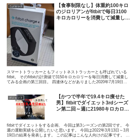
【食事制限なし】体重約100キロ
ガジェット
のジロリアンがfitbitで毎日3100
キロカロリーを消費して減量して
みる 第三回【ダイエット】
スマートトラッカーともフィットネストラッカーとも呼ばれている
fitbit。 そのfitbitの計測値で3150キロカロリーを毎日消費して減量し
てみる企画の第三回目。 四連休などがありました2020年7月19日～
25日の結果を発表します。 計...
【かつで半年で19.4キロ痩せた
ガジェット
男】fitbitでダイエット3rdシーズ
ン第二回～週に21980キロカロリ
ー以上を使って痩せるぞ～【いき
なり予定が狂う】
fitbitでダイエットをする企画、 今回は第3シーズンの第2回です。 今
週の運動実績を公開したいと思います。 今回は2022年3月13日～3月
19日の結果を発表します。 この記事はこんな人向けの記事です。 ・