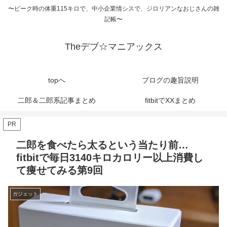
〜ピーク時の体重115キロで、中小企業情シスで、ジロリアンなおじさんの雑
記帳〜
Theデブ☆マニアックス
topへ
ブログの趣旨説明
二郎＆二郎系記事まとめ
fitbitでXXまとめ
PR
二郎を食べたら太るという当たり前…
fitbitで毎日3140キロカロリー以上消費し
て痩せてみる第9回
ガジェット