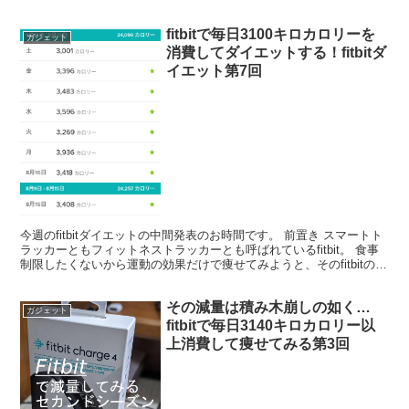
食事制限しないジロリアンでも減...
fitbitで毎日3100キロカロリーを
ガジェット
消費してダイエットする！fitbitダ
イエット第7回
今週のfitbitダイエットの中間発表のお時間です。 前置き スマートト
ラッカーともフィットネストラッカーとも呼ばれているfitbit。 食事
制限したくないから運動の効果だけで痩せてみようと、そのfitbitの計
測値で3150キロカロリーを...
その減量は積み木崩しの如く…
ガジェット
fitbitで毎日3140キロカロリー以
上消費して痩せてみる第3回