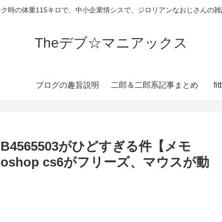
ーク時の体重115キロで、中小企業情シスで、ジロリアンなおじさんの雑
Theデブ☆マニアックス
ブログの趣旨説明
二郎＆二郎系記事まとめ
f
te KB4565503がひどすぎる件【メモ
oshop cs6がフリーズ、マウスが動