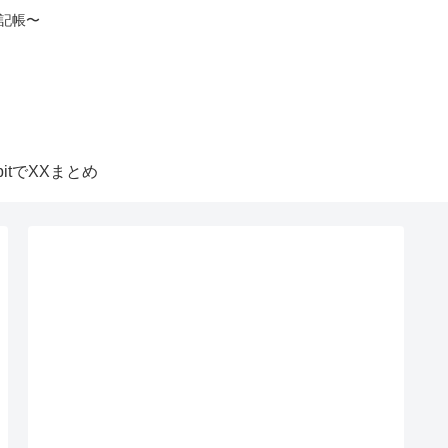
記帳〜
itbitでXXまとめ