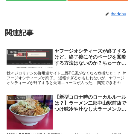
thedebu
関連記事
ヤフージオシティーズが終了する
IT関連
けど、終了後にそのページを閲覧
する方法はないのか？ちゅーか、
二郎PC店どうすんねん。あれな
我々ジロリアンの御用達サイト二郎PC店がなくなる危機だと！？ ヤ
いと、むっちゃ困るねん！
フージオシティーズが終了。 遅報すぎるかもしれないが、ヤフージ
オシティーズが終了すると先週ニュースが入った。 閲覧できるのは
2019年3月までとのことだ。 ちなみにジオシティー...
【新型コロナ時のローカルルール
ラーメン二郎
は？】ラーメン二郎中山駅前店で
つけ味冷や汁なし大ラーメンぶた
5枚を食べてきたのでレポっす