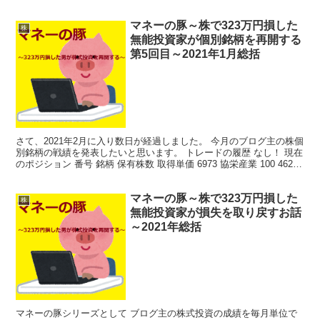
かし購入直後にオリンパスショックを喰らい、1...
マネーの豚～株で323万円損した
株
無能投資家が個別銘柄を再開する
第5回目～2021年1月総括
さて、2021年2月に入り数日が経過しました。 今月のブログ主の株個
別銘柄の戦績を発表したいと思います。 トレードの履歴 なし！ 現在
のポジション 番号 銘柄 保有株数 取得単価 6973 協栄産業 100 4620
7527 システムソフ...
マネーの豚～株で323万円損した
株
無能投資家が損失を取り戻すお話
～2021年総括
マネーの豚シリーズとして ブログ主の株式投資の成績を毎月単位で