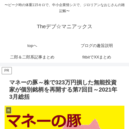
〜ピーク時の体重115キロで、中小企業情シスで、ジロリアンなおじさんの雑
記帳〜
Theデブ☆マニアックス
topへ
ブログの趣旨説明
二郎＆二郎系記事まとめ
fitbitでXXまとめ
PR
マネーの豚～株で323万円損した無能投資
家が個別銘柄を再開する第7回目～2021年
3月総括
株