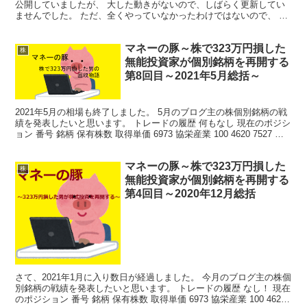
公開していましたが、 大した動きがないので、しばらく更新してい
ませんでした。 ただ、全くやっていなかったわけではないので、 今
回は2021年の総括をしたいと思います。 利益の結果...
マネーの豚～株で323万円損した
株
無能投資家が個別銘柄を再開する
第8回目～2021年5月総括～
2021年5月の相場も終了しました。 5月のブログ主の株個別銘柄の戦
績を発表したいと思います。 トレードの履歴 何もなし 現在のポジシ
ョン 番号 銘柄 保有株数 取得単価 6973 協栄産業 100 4620 7527 シ
ステムソフト 10...
マネーの豚～株で323万円損した
株
無能投資家が個別銘柄を再開する
第4回目～2020年12月総括
さて、2021年1月に入り数日が経過しました。 今月のブログ主の株個
別銘柄の戦績を発表したいと思います。 トレードの履歴 なし！ 現在
のポジション 番号 銘柄 保有株数 取得単価 6973 協栄産業 100 4620