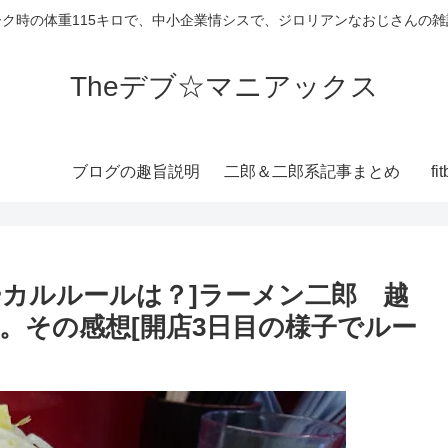
ーク時の体重115キロで、中小企業情シスで、ジロリアンなおじさんの雑
Theデブ☆マニアックス
ブログの趣旨説明
二郎＆二郎系記事まとめ
f
ーカルルールは？]ラーメン二郎 越
。その感想[開店3日目の様子でルー