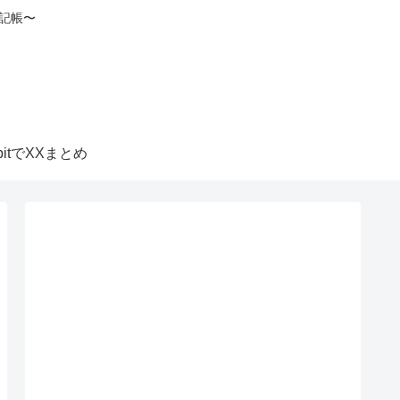
記帳〜
itbitでXXまとめ