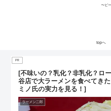
〜ピ
topへ
PR
[不味いの？乳化？非乳化？ロ
谷店で大ラーメンを食べてきた
ミノ氏の実力を見る！]
ラーメン二郎