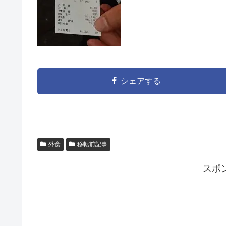
シェアする
外食
移転前記事
スポ