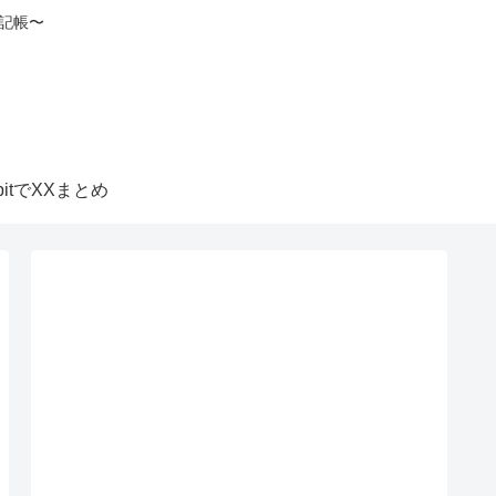
記帳〜
itbitでXXまとめ