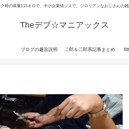
ーク時の体重115キロで、中小企業情シスで、ジロリアンなおじさんの雑
Theデブ☆マニアックス
ブログの趣旨説明
二郎＆二郎系記事まとめ
f