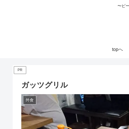
〜ピ
topへ
PR
ガッツグリル
外食