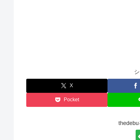
シ
X
Pocket
thede