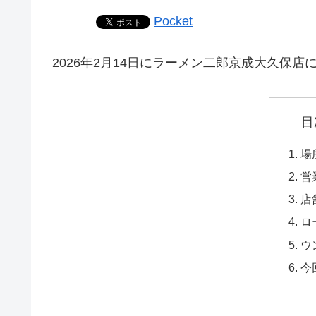
Pocket
2026年2月14日にラーメン二郎京成大久保店
目
場
営
店
ロ
ウ
今