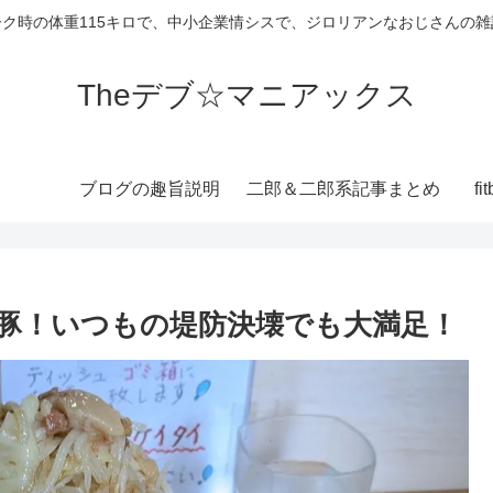
ーク時の体重115キロで、中小企業情シスで、ジロリアンなおじさんの雑
Theデブ☆マニアックス
ブログの趣旨説明
二郎＆二郎系記事まとめ
f
豚！いつもの堤防決壊でも大満足！