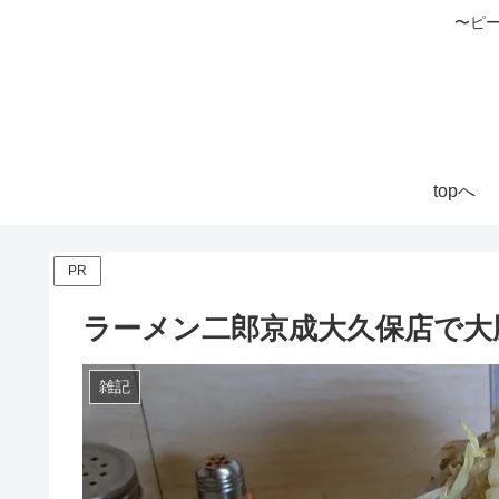
〜ピ
topへ
PR
ラーメン二郎京成大久保店で大
雑記