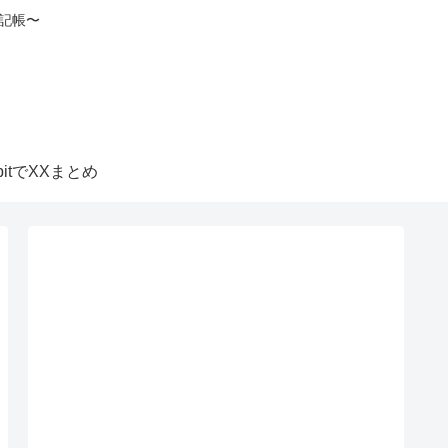
記帳〜
itbitでXXまとめ