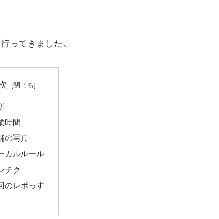
に行ってきました。
次
所
業時間
舗の写真
ーカルルール
ンチク
回のレポっす