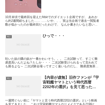
10月末頃で最終回を迎えたfitbitでのダイエット企画ですが、 あれか
ら約2週間経ちました…… ……いや、、、実は当企画で過去一閲覧者
数が低かったのが最終回だったわけで、 なんか書きたいなと思いま
して…… さて、11月に入ってからですが、...
ひっで・・・
雑記
吐いた奴の隣の奴が一番かわいそう。。。 二次試験って、すごく難
易度高いんだよね？たしか・・・ 二次試験受けられるって言われて
も困るよな～ 二次試験会場ってすごく遠いものだし、 難易度無茶苦
茶高いし・・・ かわいそす。
【内容が虚無】旧作ファンが『宇
雑記
宙戦艦ヤマトという時代西暦
2202年の選択』を見て思ったこ
と
一週間ぐらい前に『ヤマトと言う時代西暦2202の選択』という映画
を見てきました。 これは宇宙戦艦ヤマトのリメイクである2199と