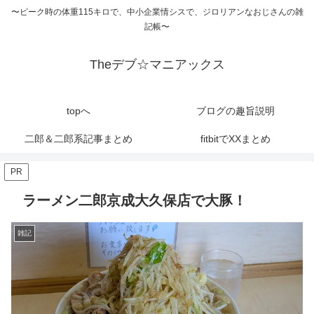
〜ピーク時の体重115キロで、中小企業情シスで、ジロリアンなおじさんの雑
記帳〜
Theデブ☆マニアックス
topへ
ブログの趣旨説明
二郎＆二郎系記事まとめ
fitbitでXXまとめ
PR
ラーメン二郎京成大久保店で大豚！
雑記