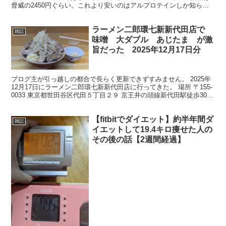
脅威の2450円ぐらい。これより安いのはアルプロテインしか知らね
え…けどアルプロテインは不味過ぎるのでちょっとな～ ...
ラーメン二郎環七新新代田店で
雑記
味噌 大ダブル あじたま が激
旨だった 2025年12月17日分
ブログ主が引っ越しの都合で長らく更新できずすみません。 2025年
12月17日にラーメン二郎環七新新代田店に行ってきた。 場所 〒155-
0033 東京都世田谷区代田５丁目２９ 京王井の頭線新代田駅徒歩30秒
外観 営業時間 11時～15時...
【fitbitでダイエット】約半年間ダ
雑記
イエットして19.4キロ痩せた人の
その後の話【2週間経過】