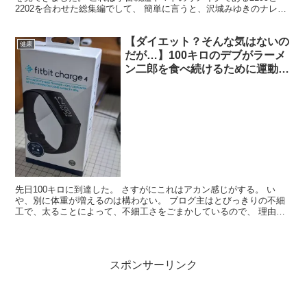
2202を合わせた総集編でして、 簡単に言うと、沢城みゆきのナレー
ションで報道ステーション風にまとめたものでした...
【ダイエット？そんな気はないの
健康
だが…】100キロのデブがラーメ
ン二郎を食べ続けるために運動を
してみる【fitbit】
先日100キロに到達した。 さすがにこれはアカン感じがする。 い
や、別に体重が増えるのは構わない。 ブログ主はとびっきりの不細
工で、太ることによって、不細工さをごまかしているので、 理由が
なければ、太っている方がよい。 だが、さすがに100...
スポンサーリンク