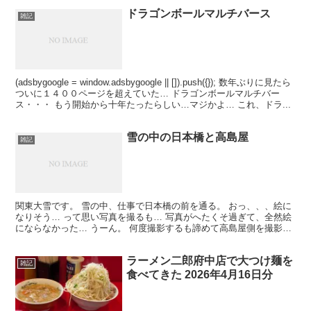
ドラゴンボールマルチバース
雑記
(adsbygoogle = window.adsbygoogle || []).push({}); 数年ぶりに見たら
ついに１４００ページを超えていた… ドラゴンボールマルチバー
ス・・・ もう開始から十年たったらしい…マジかよ… これ、ドラ...
雪の中の日本橋と高島屋
雑記
関東大雪です。 雪の中、仕事で日本橋の前を通る。 おっ、、、絵に
なりそう… って思い写真を撮るも… 写真がへたくそ過ぎて、全然絵
にならなかった… うーん。 何度撮影するも諦めて高島屋側を撮影し
てみる。 なんか冬のニューヨークって感じ～ 写真...
ラーメン二郎府中店で大つけ麺を
雑記
食べてきた 2026年4月16日分