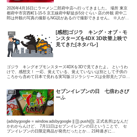
2026年4月16日にラーメン二郎府中店へ行ってきました。 場所 東京
都府中市宮西町1-15-5 京王線府中駅徒歩5分ぐらい 店の外観 府中二
郎は外観の写真の撮影もNG説があるので撮影できません。 ※人が映
り込まなければ外の看板だけは撮影o...
[感想]ゴジラ キング・オブ・モ
雑記
ンスターズを4DX 3D吹替上映で
見てきた[ネタバレ]
ゴジラ キングオブモンスターズ4DXを3Dで見てきたよ。 というわ
けで、感想文！ 一応、覚えている、覚えていないは別として子供の
ころから含めて日本で見れる実写版ゴジラシリーズは全部見たブログ
主。(アメリカの『アニメ版』と虚淵版ゴジラは見てい...
セブンイレブンの日 七倍わさび
雑記
ーふ
(adsbygoogle = window.adsbygoogle || []).push({}); 正式名所はなんだ
かわからんけど、 7月11日はセブンイレブンの日ということで、 セ
ブンイレブンの日限定商品が発売だったとか… 21時過ぎに...