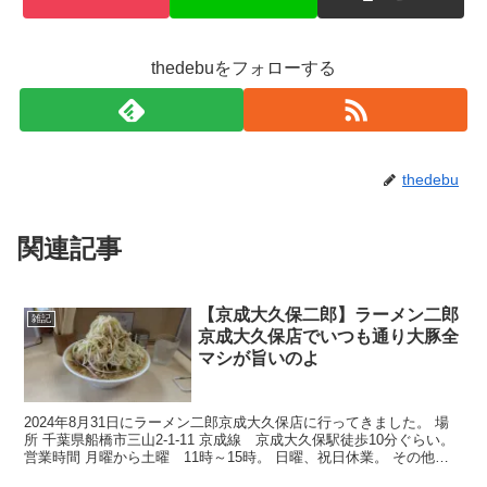
thedebuをフォローする
thedebu
関連記事
【京成大久保二郎】ラーメン二郎
雑記
京成大久保店でいつも通り大豚全
マシが旨いのよ
2024年8月31日にラーメン二郎京成大久保店に行ってきました。 場
所 千葉県船橋市三山2-1-11 京成線 京成大久保駅徒歩10分ぐらい。
営業時間 月曜から土曜 11時～15時。 日曜、祝日休業。 その他、
不定休業も結構あります。 とい...