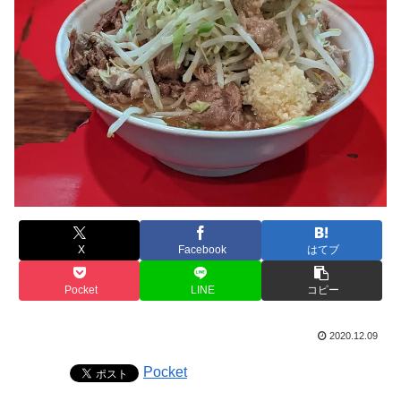
X
Facebook
はてブ
Pocket
LINE
コピー
2020.12.09
Pocket