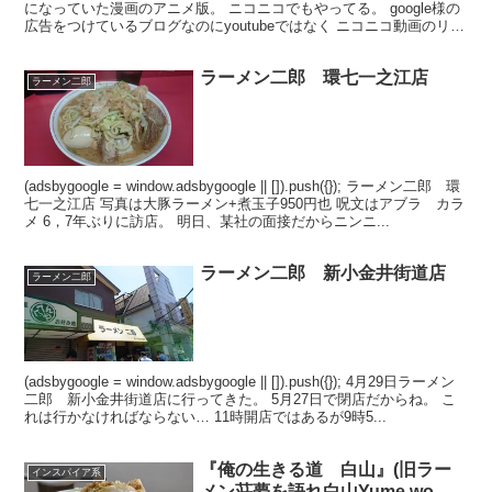
になっていた漫画のアニメ版。 ニコニコでもやってる。 google様の
広告をつけているブログなのにyoutubeではなく ニコニコ動画のリン
クを張り付けるブログ主はクズですね… ...
ラーメン二郎 環七一之江店
ラーメン二郎
(adsbygoogle = window.adsbygoogle || []).push({}); ラーメン二郎 環
七一之江店 写真は大豚ラーメン+煮玉子950円也 呪文はアブラ カラ
メ 6，7年ぶりに訪店。 明日、某社の面接だからニンニ...
ラーメン二郎 新小金井街道店
ラーメン二郎
(adsbygoogle = window.adsbygoogle || []).push({}); 4月29日ラーメン
二郎 新小金井街道店に行ってきた。 5月27日で閉店だからね。 こ
れは行かなければならない… 11時開店ではあるが9時5...
『俺の生きる道 白山』(旧ラー
インスパイア系
メン荘夢を語れ白山Yume wo