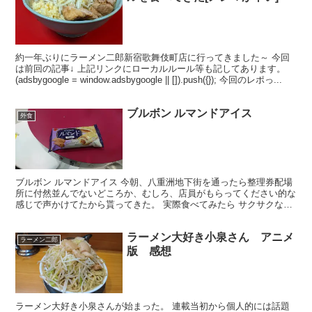
約一年ぶりにラーメン二郎新宿歌舞伎町店に行ってきました～ 今回
は前回の記事↓ 上記リンクにローカルルール等も記してあります。
(adsbygoogle = window.adsbygoogle || []).push({}); 今回のレポっ...
ブルボン ルマンドアイス
外食
ブルボン ルマンドアイス 今朝、八重洲地下街を通ったら整理券配場
所に付然並んでないどころか、むしろ、店員がもらってください的な
感じで声かけてたから貰ってきた。 実際食べてみたら サクサクなブ
ルボンのチョコにコーティングされたアレが入った普通...
ラーメン大好き小泉さん アニメ
ラーメン二郎
版 感想
ラーメン大好き小泉さんが始まった。 連載当初から個人的には話題