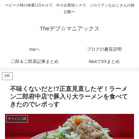
〜ピーク時の体重115キロで、中小企業情シスで、ジロリアンなおじさんの雑
記帳〜
Theデブ☆マニアックス
topへ
ブログの趣旨説明
二郎＆二郎系記事まとめ
fitbitでXXまとめ
PR
不味くないだと!?正直見直したぞ！ラーメ
ン二郎府中店で豚入り大ラーメンを食べて
きたのでレポっす
ラーメン二郎