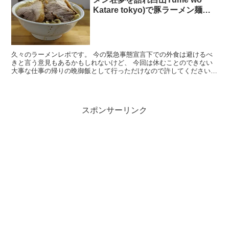
Katare tokyo)で豚ラーメン麺マ
シ辛ねぎを食べてきた
久々のラーメンレポです。 今の緊急事態宣言下での外食は避けるべ
きと言う意見もあるかもしれないけど、 今回は休むことのできない
大事な仕事の帰りの晩御飯として行っただけなので許してください。
場所 東京都文京区白山5-36-14 白山駅 徒歩1...
スポンサーリンク