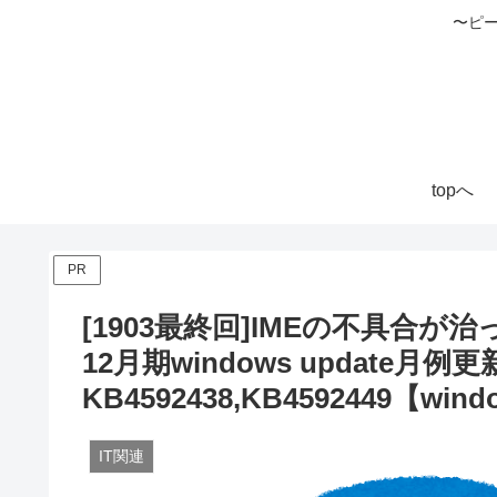
〜ピ
topへ
PR
[1903最終回]IMEの不具合が
12月期windows update月例
KB4592438,KB4592449【win
IT関連