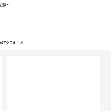
記帳〜
itbitでXXまとめ