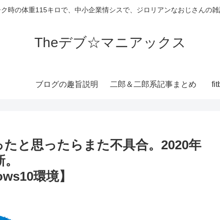
ーク時の体重115キロで、中小企業情シスで、ジロリアンなおじさんの雑
Theデブ☆マニアックス
ブログの趣旨説明
二郎＆二郎系記事まとめ
f
治ったと思ったらまた不具合。2020年
更新。
dows10環境】