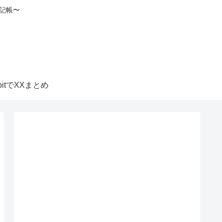
記帳〜
itbitでXXまとめ