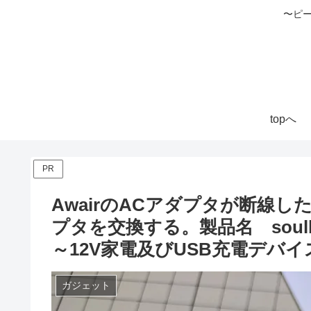
〜ピ
topへ
PR
AwairのACアダプタが断線
プタを交換する。製品名 soul
～12V家電及びUSB充電デバイ
ガジェット