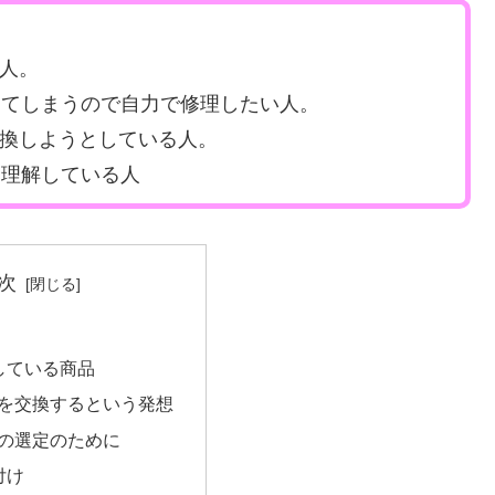
た人。
ってしまうので自力で修理したい人。
を交換しようとしている人。
を理解している人
次
している商品
タを交換するという発想
タの選定のために
付け