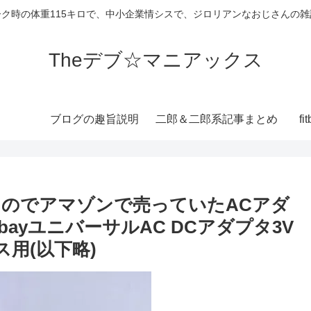
ーク時の体重115キロで、中小企業情シスで、ジロリアンなおじさんの雑
Theデブ☆マニアックス
ブログの趣旨説明
二郎＆二郎系記事まとめ
f
したのでアマゾンで売っていたACアダ
bayユニバーサルAC DCアダプタ3V
ス用(以下略)