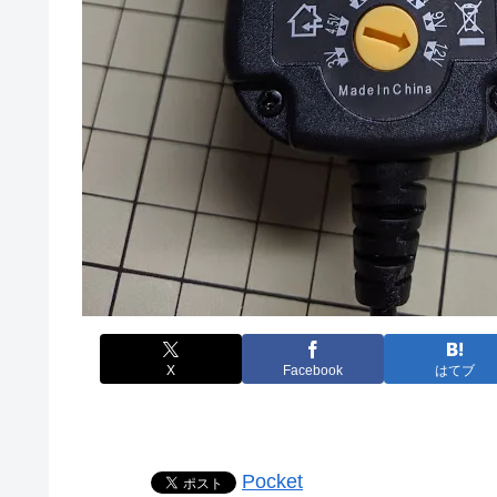
X
Facebook
はてブ
Pocket