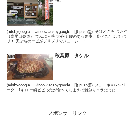
(adsbygoogle = window.adsbygoogle || []).push({}); そばどころ つたや
（高尾山参道） てんぷら善 大盛り 腰のある蕎麦、食べごたえバッチ
リ！ 天ぷらのエビがプリプリでジューシー！
秋葉原 タケル
外食
(adsbygoogle = window.adsbygoogle || []).push({}); ステーキ&ハンバ
ーグ 1キロ 一瞬ビビったが食べてしまえば雑魚キャラだった
スポンサーリンク