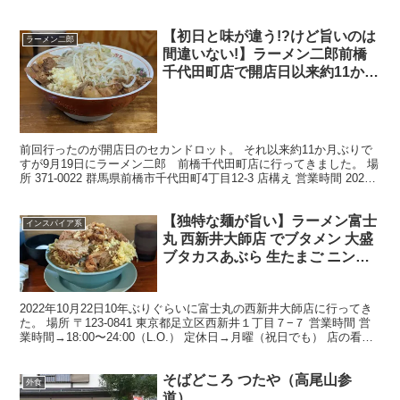
【初日と味が違う!?けど旨いのは
ラーメン二郎
間違いない!】ラーメン二郎前橋
千代田町店で開店日以来約11か月
振りに大豚ラーメンを食べてきた
のでレポっす【アブラが旨い】
前回行ったのが開店日のセカンドロット。 それ以来約11か月ぶりで
すが9月19日にラーメン二郎 前橋千代田町店に行ってきました。 場
所 371-0022 群馬県前橋市千代田町4丁目12-3 店構え 営業時間 2020
年9月21日時点の情報です...
【独特な麺が旨い】ラーメン富士
インスパイア系
丸 西新井大師店 でブタメン 大盛
ブタカスあぶら 生たまご ニンニ
ク ちょいアブラを食べてきた
【ブタカスあぶら+ちょいアブラ
2022年10月22日10年ぶりぐらいに富士丸の西新井大師店に行ってき
が出来た】
た。 場所 〒123-0841 東京都足立区西新井１丁目７−７ 営業時間 営
業時間→18:00〜24:00（L.O.） 定休日→月曜（祝日でも） 店の看板
ローカルルール...
そばどころ つたや（高尾山参
外食
道）