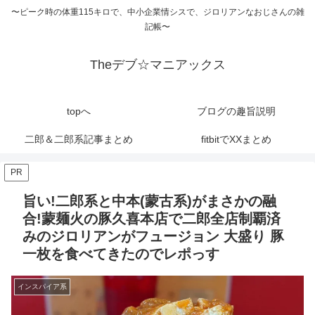
〜ピーク時の体重115キロで、中小企業情シスで、ジロリアンなおじさんの雑
記帳〜
Theデブ☆マニアックス
topへ
ブログの趣旨説明
二郎＆二郎系記事まとめ
fitbitでXXまとめ
PR
旨い!二郎系と中本(蒙古系)がまさかの融
合!蒙麺火の豚久喜本店で二郎全店制覇済
みのジロリアンがフュージョン 大盛り 豚
一枚を食べてきたのでレポっす
インスパイア系