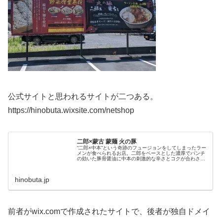
公式サイトと思われるサイトが二つある。
https://hinobuta.wixsite.com/netshop
二郎×蒙古 蒙麺 火の豚
“二郎×中本”という奇跡のフュージョンをしてしまったラー
メンが食べられるお店。二郎をベースとした濃厚でパンチ
の効いた豚骨醤油に中本の刺激的な辛さとコクが合わさる
という中毒性の塊のような味は、一度食べたらハマってし
まうこと間違い無し！
hinobuta.jp
前者がwix.comで作成されたサイトで、後者が独自ドメイ