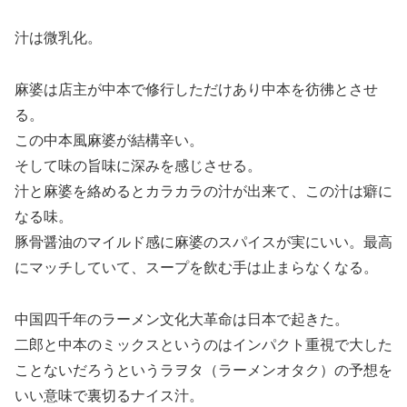
汁は微乳化。
麻婆は店主が中本で修行しただけあり中本を彷彿とさせ
る。
この中本風麻婆が結構辛い。
そして味の旨味に深みを感じさせる。
汁と麻婆を絡めるとカラカラの汁が出来て、この汁は癖に
なる味。
豚骨醤油のマイルド感に麻婆のスパイスが実にいい。最高
にマッチしていて、スープを飲む手は止まらなくなる。
中国四千年のラーメン文化大革命は日本で起きた。
二郎と中本のミックスというのはインパクト重視で大した
ことないだろうというラヲタ（ラーメンオタク）の予想を
いい意味で裏切るナイス汁。