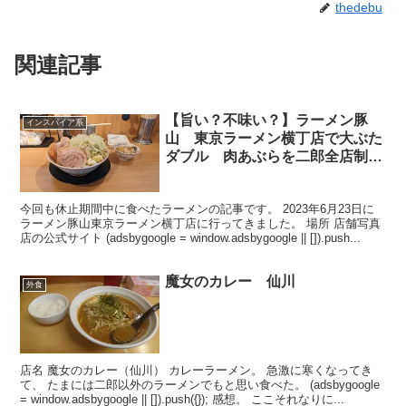
thedebu
関連記事
【旨い？不味い？】ラーメン豚
インスパイア系
山 東京ラーメン横丁店で大ぶた
ダブル 肉あぶらを二郎全店制覇
済みの男が食べてきた【よくなっ
た気がする】
今回も休止期間中に食べたラーメンの記事です。 2023年6月23日に
ラーメン豚山東京ラーメン横丁店に行ってきました。 場所 店舗写真
店の公式サイト (adsbygoogle = window.adsbygoogle || []).push...
魔女のカレー 仙川
外食
店名 魔女のカレー（仙川） カレーラーメン。 急激に寒くなってき
て、 たまには二郎以外のラーメンでもと思い食べた。 (adsbygoogle
= window.adsbygoogle || []).push({}); 感想。 ここそれなりに...