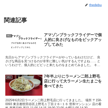
thedebu
関連記事
アマゾンブラックフライデーで個
雑記
人的に良さげなものをピックアッ
プしてみた
先日からアマゾンブラックフライデーがやっているわけだけど、 良
さげな商品を見つけるのが非常に難しい気がするんですよね…… と
いうわけで、個人的にビビッと来たものをまとめてみました。 キー
ボード リアルフォース 物凄く入力がしやすいキーボード...
7年半ぶりにラーメン二郎上野毛
雑記
店に行って大ラーメン生たまごを
食べてきた
2025年6月2日ラーメン二郎上野毛店に行ってきました。 場所 〒158-
0093 東京都世田谷区上野毛１丁目２６−１６ 世和マンション 店の看
板 営業日時 平日 11:00-14:15 18:00-22:00 土曜11:00-14:30 ...