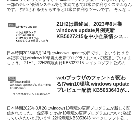
一部のテレビ会議システム等と接続できて非常に便利なシステムなん
です。 招待される側からすると非常に便利なツールです。 そんな
webexですが、 2020年10月8日13...
21H2は最終回。2023年6月期
雑記
windows update月例更新
KB5027215を中小企業情シスが
確認してみた
日本時間2023年6月14日はwindows updateの日です。 というわけで
本記事ではwindows10環境の更新プログラムについて確認していきま
しょう。 21H2、22H2環境向けKB5027215 マイクロソフト公式の案
内はコチ...
webブラウザのフォントが変わ
雑記
る!?win10環境 windows update
プレビュー配信 KB5053643がち
ょっと厄介みたい【激重？】
日本時間2025年3月26にwindows10環境の更新プログラムが新しく配
信されました。 当記事ではwin10環境の更新プログラムについて確認
していきたいと思います 22H2環境KB5053643 マイクロソフト公式
の案内はコチラです。 ...