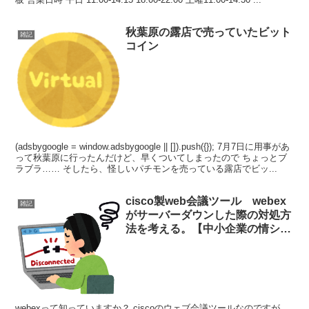
秋葉原の露店で売っていたビット
雑記
コイン
(adsbygoogle = window.adsbygoogle || []).push({}); 7月7日に用事があ
って秋葉原に行ったんだけど、早くついてしまったので ちょっとブ
ラブラ…… そしたら、怪しいパチモンを売っている露店でビッ...
cisco製web会議ツール webex
雑記
がサーバーダウンした際の対処方
法を考える。【中小企業の情シス
が考える】
webexって知っていますか？ ciscoのウェブ会議ツールなのですが、