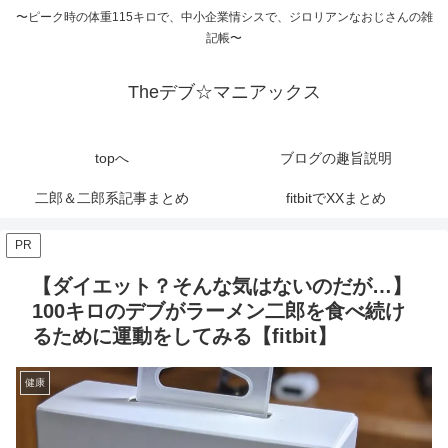
〜ピーク時の体重115キロで、中小企業情シスで、ジロリアンなおじさんの雑
記帳〜
Theデブ☆マニアックス
topへ
ブログの趣旨説明
二郎＆二郎系記事まとめ
fitbitでXXまとめ
PR
【ダイエット？そんな気はないのだが…】
100キロのデブがラーメン二郎を食べ続け
るために運動をしてみる【fitbit】
健康