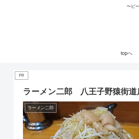
〜ピ
topへ
PR
ラーメン二郎 八王子野猿街道店２
ラーメン二郎