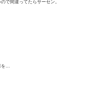
いので間違ってたらサーセン。
ポを…