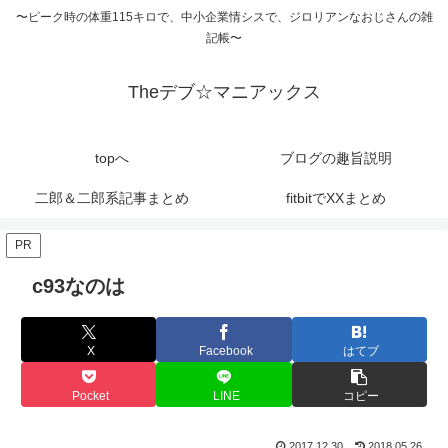
〜ピーク時の体重115キロで、中小企業情シスで、ジロリアンなおじさんの雑
記帳〜
Theデブ☆マニアックス
topへ
ブログの趣旨説明
二郎＆二郎系記事まとめ
fitbitでXXまとめ
PR
c93なのは
X
Facebook
はてブ
Pocket
LINE
コピー
2017.12.30
2018.05.26