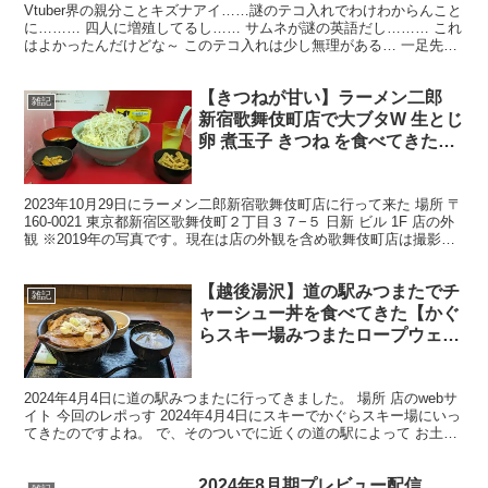
Vtuber界の親分ことキズナアイ……謎のテコ入れでわけわからんこと
に……… 四人に増殖してるし…… サムネが謎の英語だし……… これ
はよかったんだけどな～ このテコ入れは少し無理がある… 一足先に
始まったエイレーンの方のテコ入れは面白いを...
【きつねが甘い】ラーメン二郎
雑記
新宿歌舞伎町店で大ブタW 生とじ
卵 煮玉子 きつね を食べてきた
【台無し】
2023年10月29日にラーメン二郎新宿歌舞伎町店に行って来た 場所 〒
160-0021 東京都新宿区歌舞伎町２丁目３７−５ 日新 ビル 1F 店の外
観 ※2019年の写真です。現在は店の外観を含め歌舞伎町店は撮影を
禁止されている可能性があ...
【越後湯沢】道の駅みつまたでチ
雑記
ャーシュー丼を食べてきた【かぐ
らスキー場みつまたロープウェイ
近く】
2024年4月4日に道の駅みつまたに行ってきました。 場所 店のwebサ
イト 今回のレポっす 2024年4月4日にスキーでかぐらスキー場にいっ
てきたのですよね。 で、そのついでに近くの道の駅によって お土産
を買おうと思ったら気になる食べ物を...
2024年8月期プレビュー配信