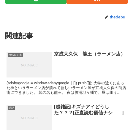
thedebu
関連記事
京成大久保 龍王（ラーメン店）
移転前記事
(adsbygoogle = window.adsbygoogle || []).push({}); 大学の近くにあっ
た禅というラーメン店が潰れて新しいラーメン屋が京成大久保の商店
街にできました。 其の名も龍王。 夜は勝浦坦々麺で、昼は皿う...
[超雑記]キズナアイどうし
雑記
た？？？[正直読む価値ナシ……]