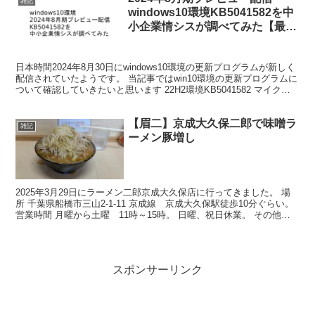
雑記
windows10環境KB5041582を中
小企業情シスが調べてみた【最
近、更新プログラムを適用すると
正常起動なくなるPCが多いのは
日本時間2024年8月30日にwindows10環境の更新プログラムが新しく
気のせい？】
配信されていたようです。 当記事ではwin10環境の更新プログラムに
ついて確認していきたいと思います 22H2環境KB5041582 マイクロ
ソフト公式の案内はコチ...
【眉二】京成大久保二郎で味噌ラ
雑記
ーメン豚増し
2025年3月29日にラーメン二郎京成大久保店に行ってきました。 場
所 千葉県船橋市三山2-1-11 京成線 京成大久保駅徒歩10分ぐらい。
営業時間 月曜から土曜 11時～15時。 日曜、祝日休業。 その他、
不定休業も結構あります。 とい...
スポンサーリンク