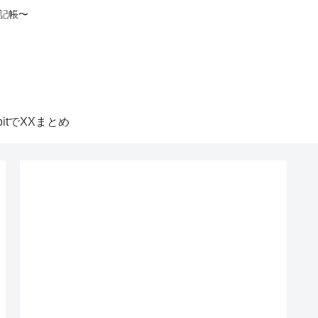
記帳〜
itbitでXXまとめ