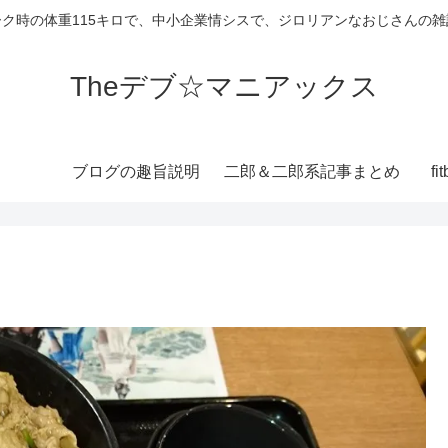
ーク時の体重115キロで、中小企業情シスで、ジロリアンなおじさんの雑
Theデブ☆マニアックス
ブログの趣旨説明
二郎＆二郎系記事まとめ
f