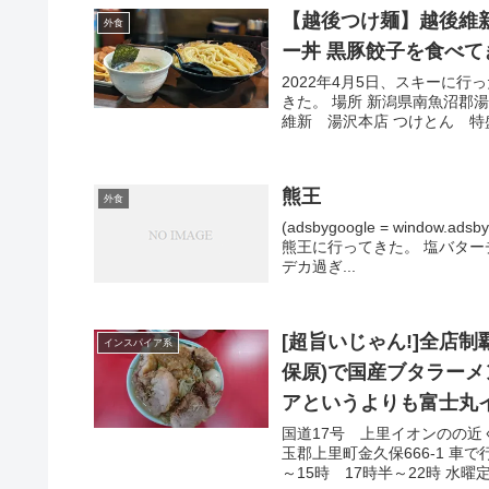
【越後つけ麺】越後維新
外食
ー丼 黒豚餃子を食べ
2022年4月5日、スキーに
きた。 場所 新潟県南魚沼郡湯
維新 湯沢本店 つけとん 特盛
熊王
外食
(adsbygoogle = window.
熊王に行ってきた。 塩バター
デカ過ぎ...
[超旨いじゃん!]全店
インスパイア系
保原)で国産ブタラー
アというよりも富士丸
国道17号 上里イオンのの近
玉郡上里町金久保666-1 車
～15時 17時半～22時 水曜定休 (