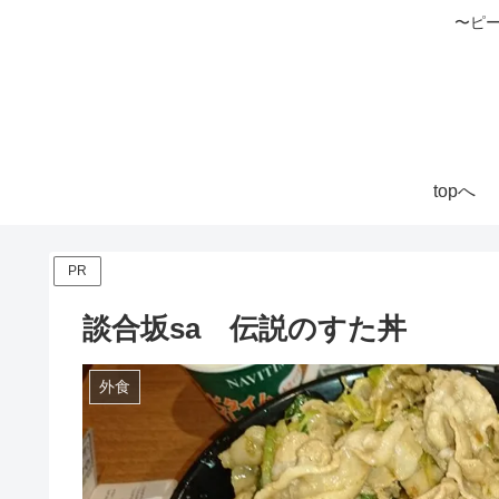
〜ピ
topへ
PR
談合坂sa 伝説のすた丼
外食