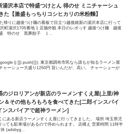
湯沢本店で特盛つけとん 得のせ ミニチャーシュ
てきた【激盛もっちりコシヒカリの米粉麵】
行った帰りに越後つけ麺の看板で目立つ越後維新の湯沢本店に行って
沢町湯沢1705番地 1 店舗外観 本日のレポっす 越後つけ麺 越後
 特のせ 黒豚餃子 ミ...
adsbygoogle || []).push({}); 東京都調布市民なら誰もが知るラーメン屋
チャーシュー大盛り1250円 旨いんだが、高い。 チャーシューが
制覇のジロリアンが新店のラーメンすくえ屋(上里/神
メン＆その他もろもろを食べてきた[二郎インスパイ
インスパイアで超神ラーメン]
くにある新店ラーメンすくえ屋に行ってきました。 場所 埼玉県児
で行っても駐車場があるので停められます。 店構え 営業時間 11時半
adsbyg...