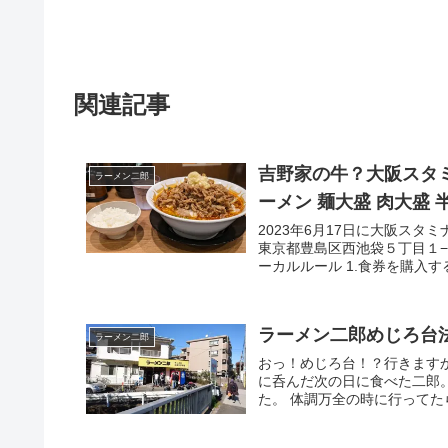
関連記事
吉野家の牛？大阪スタミ
ラーメン二郎
ーメン 麺大盛 肉大盛
2023年6月17日に大阪スタミ
東京都豊島区西池袋５丁目１−３
ーカルルール 1.食券を購入する 2
ラーメン二郎めじろ台
ラーメン二郎
おっ！めじろ台！？行きますか
に呑んだ次の日に食べた二郎
た。 体調万全の時に行ってたら