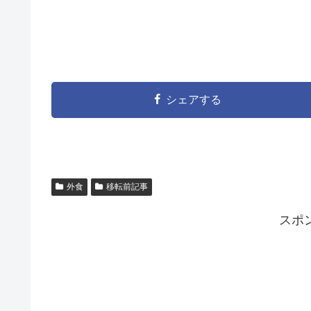
シェアする
外食
移転前記事
スポ