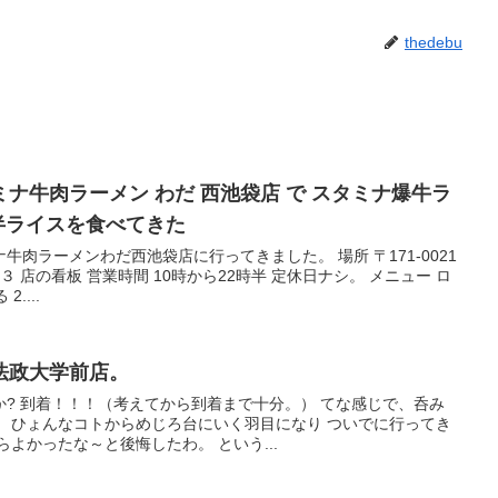
thedebu
ナ牛肉ラーメン わだ 西池袋店 で スタミナ爆牛ラ
 半ライスを食べてきた
ナ牛肉ラーメンわだ西池袋店に行ってきました。 場所 〒171-0021
 店の看板 営業時間 10時から22時半 定休日ナシ。 メニュー ロ
....
法政大学前店。
? 到着！！！（考えてから到着まで十分。） てな感じで、呑み
。 ひょんなコトからめじろ台にいく羽目になり ついでに行ってき
よかったな～と後悔したわ。 という...