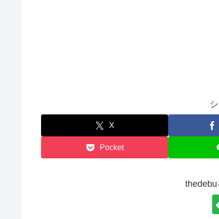
シ
X
Pocket
thede