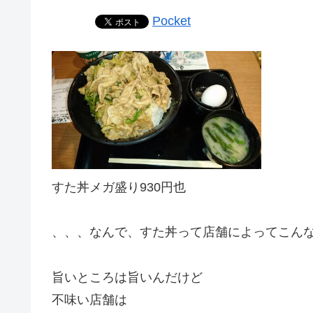
Pocket
すた丼メガ盛り930円也
、、、なんで、すた丼って店舗によってこん
旨いところは旨いんだけど
不味い店舗は