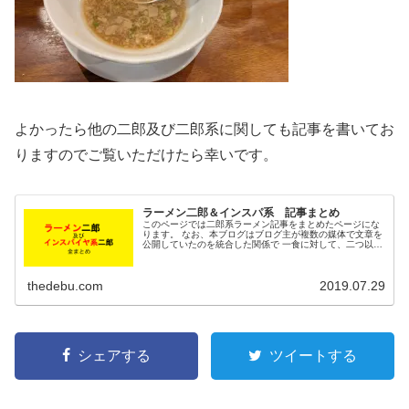
よかったら他の二郎及び二郎系に関しても記事を書いてお
りますのでご覧いただけたら幸いです。
ラーメン二郎＆インスパ系 記事まとめ
このページでは二郎系ラーメン記事をまとめたページにな
ります。 なお、本ブログはブログ主が複数の媒体で文章を
公開していたのを統合した関係で 一食に対して、二つ以上
の記事があったりします。ご了承ください。 気が向いたと
きに順次リンクを張っていき...
thedebu.com
2019.07.29
シェアする
ツイートする