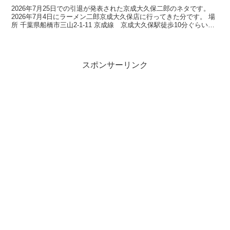
2026年7月25日での引退が発表された京成大久保二郎のネタです。
2026年7月4日にラーメン二郎京成大久保店に行ってきた分です。 場
所 千葉県船橋市三山2-1-11 京成線 京成大久保駅徒歩10分ぐらい。
営業時間 月曜から土曜 11時...
スポンサーリンク