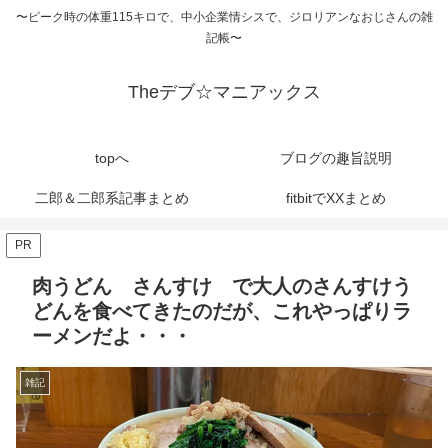
〜ピーク時の体重115キロで、中小企業情シスで、ジロリアンなおじさんの雑
記帳〜
Theデブ☆マニアックス
topへ
ブログの趣旨説明
二郎＆二郎系記事まとめ
fitbitでXXまとめ
PR
肉うどん さんすけ で大人のさんすけう
どんを食べてきたのだが、これやっぱりラ
ーメンだよ・・・
雑記