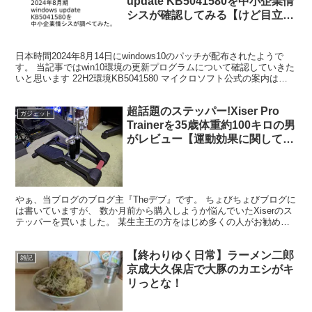
update KB5041580を中小企業情
シスが確認してみる【けど目立つ
不具合なし】
日本時間2024年8月14日にwindows10のパッチが配布されたようで
す。 当記事ではwin10環境の更新プログラムについて確認していきた
いと思います 22H2環境KB5041580 マイクロソフト公式の案内はコ
チラです。 今回のハイラ...
超話題のステッパー!Xiser Pro
ガジェット
Trainerを35歳体重約100キロの男
がレビュー【運動効果に関して
fitbitを使って実測】
やぁ、当ブログのブログ主『Theデブ』です。 ちょびちょびブログに
は書いていますが、 数か月前から購入しようか悩んでいたXiserのス
テッパーを買いました。 某生主王の方をはじめ多くの人がお勧めし
ている超高級ステッパーですね。 というわけで...
【終わりゆく日常】ラーメン二郎
雑記
京成大久保店で大豚のカエシがキ
リっとな！