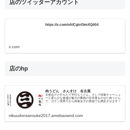
店のツイッターアカウント
https://x.com/nAICgtvGimXQ404
x.com
店のhp
肉うどん さんすけ 名古屋
天然出汁と打ちたて平打ちうどん。そして特製チャ〜シュ
ーと柔らかな食感が魅力の豚肉の甘辛煮をのせた肉うどん
で、ガテン系男子から肉食女子の胃袋でも満足させます！
nikuudonsansuke2017.amebaownd.com