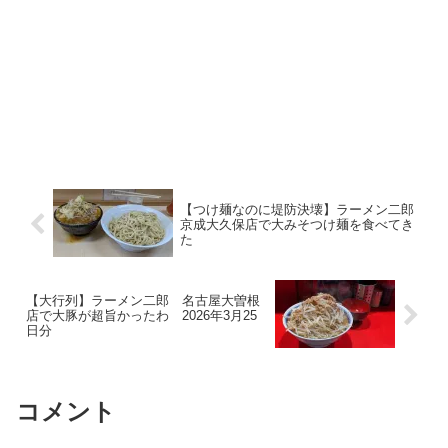
【つけ麺なのに堤防決壊】ラーメン二郎
京成大久保店で大みそつけ麺を食べてき
た
【大行列】ラーメン二郎 名古屋大曽根
店で大豚が超旨かったわ 2026年3月25
日分
コメント