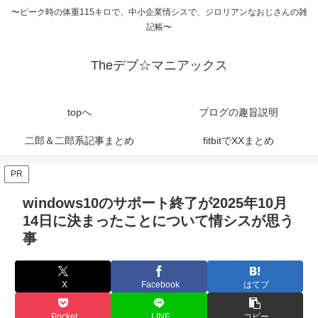
〜ピーク時の体重115キロで、中小企業情シスで、ジロリアンなおじさんの雑
記帳〜
Theデブ☆マニアックス
topへ
ブログの趣旨説明
二郎＆二郎系記事まとめ
fitbitでXXまとめ
PR
windows10のサポート終了が2025年10月
14日に決まったことについて情シスが思う
事
X
Facebook
はてブ
Pocket
LINE
コピー