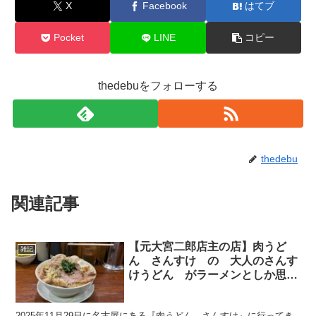
X
Facebook
はてブ
Pocket
LINE
コピー
thedebuをフォローする
thedebu
関連記事
【元大宮二郎店主の店】肉うど
雑記
ん さんすけ の 大人のさんす
けうどん がラーメンとしか思え
なかった【これは二郎といっても
過言ではない】
2025年11月29日に名古屋にある『肉うどん さんすけ』に行ってき