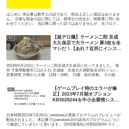
の提示]
はじめに 本記事は数学上の話であり、税法上正しい保証はありませ
ん。 正確な税金の話に関しては、税理士の先生か、税務署に問い合
わせてください。 当記事に限った話ではありませんが、当ブログの
記事を鵜呑みにして不利益が出たとしても、ブログ主は何も...
【超デロ麺】ラーメン二郎 京成
雑記
大久保店で大ラーメン 豚3枚を全
マシだ！【あれ？近所にインスパ
ができるみたい…】
2024年6月22日にラーメン二郎京成大久保店に行ってきました。 場
所 千葉県船橋市三山2-1-11 京成線 京成大久保駅徒歩10分ぐらい。
営業時間 月曜から土曜 11時～15時。 日曜、祝日休業。 その他、
不定休業も結構あります。 店舗...
【ゲームプレイ時のエラーが修
雑記
正】2023年7月期オプション
KB5028244を中小企業情シスが
観てみる
日本時間2023年7月26日にwindowsの更新プログラムのプレビューが
配信されました。 本記事ではwindows10の該当のプログラムについ
て確認していきたいと思います。 22H2環境向けKB5028244 マイク
ロソフト公式の案内はコ...