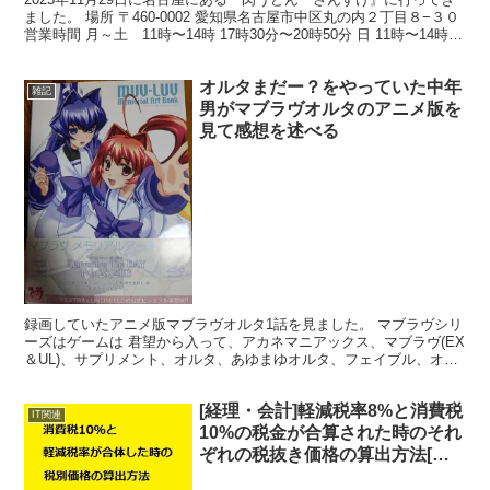
ました。 場所 〒460-0002 愛知県名古屋市中区丸の内２丁目８−３０
営業時間 月～土 11時〜14時 17時30分〜20時50分 日 11時〜14時50
分 定休日な...
オルタまだー？をやっていた中年
雑記
男がマブラヴオルタのアニメ版を
見て感想を述べる
録画していたアニメ版マブラヴオルタ1話を見ました。 マブラヴシリ
ーズはゲームは 君望から入って、アカネマニアックス、マブラヴ(EX
＆UL)、サプリメント、オルタ、あゆまゆオルタ、フェイブル、オル
タクロニクル(TDA0～4)しかやってません…...
[経理・会計]軽減税率8%と消費税
IT関連
10%の税金が合算された時のそれ
ぞれの税抜き価格の算出方法[数
式の提示と根拠となる連立方程式