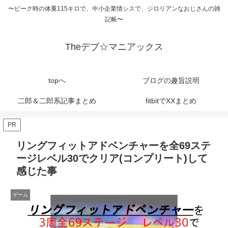
〜ピーク時の体重115キロで、中小企業情シスで、ジロリアンなおじさんの雑
記帳〜
Theデブ☆マニアックス
topへ
ブログの趣旨説明
二郎＆二郎系記事まとめ
fitbitでXXまとめ
PR
リングフィットアドベンチャーを全69ステ
ージレベル30でクリア(コンプリート)して
感じた事
ゲーム