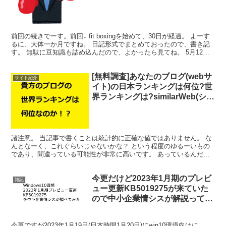
前回の続きでーす。前回↓ fit boxingを始めて、30日が経過。 よーす
るに、大体一か月ですね。 日記形式でまとめておったので、書き記
す。 無駄に豆知識も詰め込んだので、よかったら見てね。 5月12日
前日の運動で激しい筋肉痛に襲われ...
[無料調査]あなたのブログ(webサ
サイト紹介
イト)の日本ランキングは何位?世
界ランキングは?similarWeb(シミ
ラーウェブ)と全世界のwebサイ
トの数について
諸注意。 当記事で書くことは統計的に正確な値ではありません。 な
んとなーく、これぐらいじゃないかな？ という程度のゆるーいもの
であり、間違っている可能性が非常に高いです。 あっているんだ
か、間違っているのだかわからない中小企業の社内向けプレ...
今更だけど2023年1月期のプレビ
雑記
ュー更新KB5019275が来ていた
ので中小企業情シスが解説ってほ
どじゃない事を書いたよ
今更ですが2023年1月19日(日本時間1月20日)にwin10環境向けに