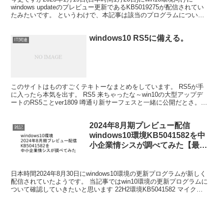
windows updateのプレビュー更新であるKB5019275が配信されてい
たみたいです。 というわけで、本記事は該当のプログラムについて
です。 win10 2...
windows10 RS5に備える。
IT関連
このサイトはものすごくテキトーなまとめをしています。 RS5が手
に入ったら本気を出す。 RS5 来ちゃったな～win10の大型アップデ
ートのRS5ことver1809 噂通り新サーフェスと一緒に公開だとさ。
※↓情報ソース。 手動でインストー...
2024年8月期プレビュー配信
雑記
windows10環境KB5041582を中
小企業情シスが調べてみた【最
近、更新プログラムを適用すると
正常起動なくなるPCが多いのは
日本時間2024年8月30日にwindows10環境の更新プログラムが新しく
気のせい？】
配信されていたようです。 当記事ではwin10環境の更新プログラムに
ついて確認していきたいと思います 22H2環境KB5041582 マイクロ
ソフト公式の案内はコチ...