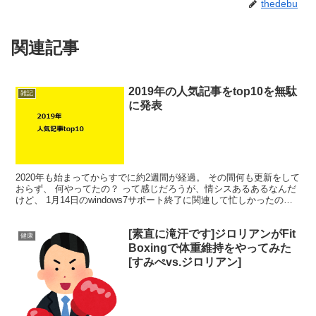
thedebu
関連記事
2019年の人気記事をtop10を無駄
雑記
に発表
2020年も始まってからすでに約2週間が経過。 その間何も更新をして
おらず、 何やってたの？ って感じだろうが、情シスあるあるなんだ
けど、 1月14日のwindows7サポート終了に関連して忙しかったの
だ…… すまぬ。 ということで、今回は...
[素直に滝汗です]ジロリアンがFit
健康
Boxingで体重維持をやってみた
[すみぺvs.ジロリアン]