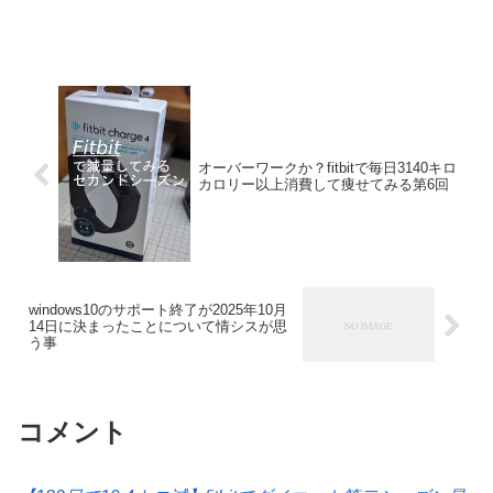
オーバーワークか？fitbitで毎日3140キロ
カロリー以上消費して痩せてみる第6回
windows10のサポート終了が2025年10月
14日に決まったことについて情シスが思
う事
コメント