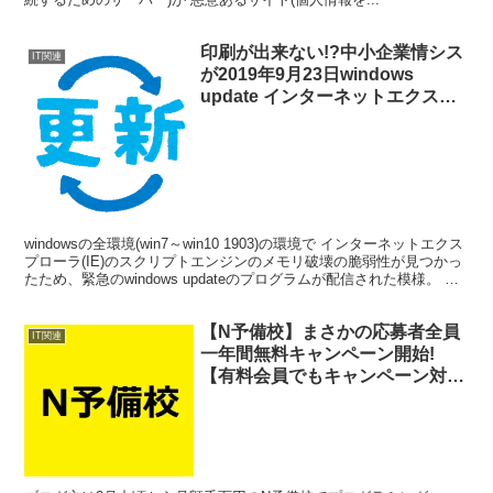
印刷が出来ない!?中小企業情シス
IT関連
が2019年9月23日windows
update インターネットエクスプ
ローラのアップデート
KB4522016,KB4522015,KB4522
012,KB4522007に関して解説す
る。
windowsの全環境(win7～win10 1903)の環境で インターネットエクス
プローラ(IE)のスクリプトエンジンのメモリ破壊の脆弱性が見つかっ
たため、緊急のwindows updateのプログラムが配信された模様。 下
ソース。 と...
【N予備校】まさかの応募者全員
IT関連
一年間無料キャンペーン開始!
【有料会員でもキャンペーン対象
になるには手続きが必要!】