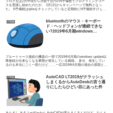
ブログ主は2月中頃から月額千百円のN予備校でプログラミングコー
スを受講し始めたのだが、 3月1日からキャンペーンで無料となっ
た。 N予備校はqiitaをチェックしていると定期的にN予備校すげぇ～
との話題があがり、 興味をもっていたから入会し...
bluetoothのマウス・キーボー
IT関連
ド・ヘッドフォンが接続できな
い?2019年6月期windows
update[win10 win8.1環境
KB4503293 KB4503327
KB4503286 KB4503284
KB4503279 KB4503267
KB4503291 KB4503276]
ブルートゥース接続の機器の一部で2019年6月期のwindows update以
降接続が出来なくなる事態が発生している模様。 多分、発生してい
るのも本当にごく一部だけど…… 一応2019年6月期の場合の原因とな
る該当プログラムをまとめると下...
AutoCAD LT2019がクラッシュ
IT関連
しまくるからAutoDeskの言う通
りにしたらひどい目にあった件
あらまし あるユーザーから AutoCADが落ちまくるんだけど、なんと