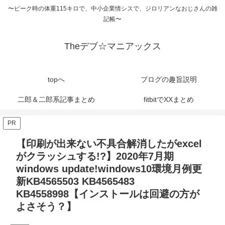
〜ピーク時の体重115キロで、中小企業情シスで、ジロリアンなおじさんの雑
記帳〜
Theデブ☆マニアックス
topへ
ブログの趣旨説明
二郎＆二郎系記事まとめ
fitbitでXXまとめ
PR
【印刷が出来ない不具合解消したがexcel
がクラッシュする!?】2020年7月期
windows update!windows10環境月例更
新KB4565503 KB4565483
KB4558998【インストールは回避の方が
よさそう？】