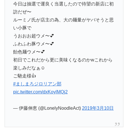
今日は抽選で運良く当選したので待望の新店に初
訪だぜ〜
ルーミノ氏が店主の為、大の麺量がヤバそうと思
い小豚で
うおおお超ウメ〜💕
ふわふわ豚ウメ〜💕
飴色麺ウメ〜💕
初日でこれだから更に美味くなるのかwこれから
楽しみだなぁ☺️
ご馳走様👍
#ましまろジロリアン部
pic.twitter.com/dxKoylMQj2
— 伊藤伸恵 (@LonelyNoodleAct)
2019年3月10日