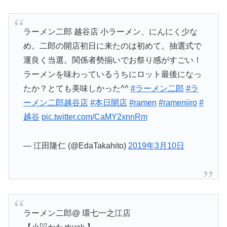
ラーメン二郎 越谷店 小ラーメン、にんにく少な
め。二郎の開店初日に来たのは初めて。抽選式で
運良く当選。関係者勢揃いでお祭り感がすごい！
ラーメンを味わっているうちにロット最後になっ
たか？とても美味しかった^^
#ラーメン二郎
#ラ
ーメン二郎越谷店
#本日開店
#ramen
#ramenjiro
#
越谷
pic.twitter.com/CaMY2xnnRm
— 江田隆仁 (@EdaTakahito)
2019年3月10日
ラーメン二郎@ 環七一之江店