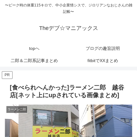
〜ピーク時の体重115キロで、中小企業情シスで、ジロリアンなおじさんの雑
記帳〜
Theデブ☆マニアックス
topへ
ブログの趣旨説明
二郎＆二郎系記事まとめ
fitbitでXXまとめ
PR
[食べられへんかった]ラーメン二郎 越谷
店[ネット上にupされている画像まとめ]
ラーメン二郎