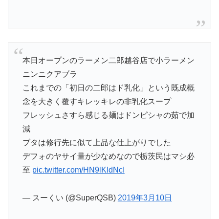
本日オープンのラーメン二郎越谷店で小ラーメン
ニンニクアブラ
これまでの「初日の二郎はド乳化」という既成概
念を大きく覆すキレッキレの非乳化スープ
フレッシュさすら感じる麺はドンピシャの茹で加
減
ブタは修行先に似て上品な仕上がりでした
デフォのヤサイ量が少なめなので栃茨民はマシ必
至
pic.twitter.com/HN9lKIdNcI
— スーくい (@SuperQSB)
2019年3月10日