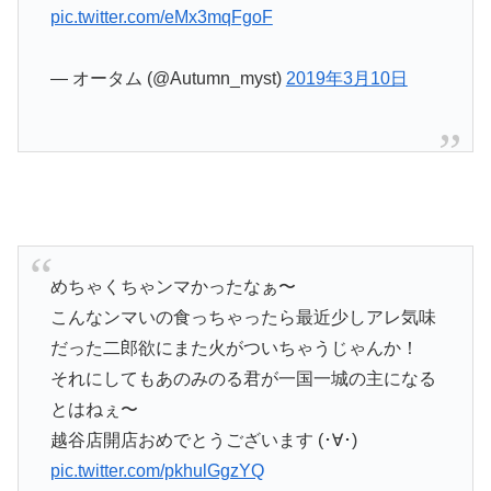
pic.twitter.com/eMx3mqFgoF
— オータム (@Autumn_myst)
2019年3月10日
めちゃくちゃンマかったなぁ〜
こんなンマいの食っちゃったら最近少しアレ気味
だった二郎欲にまた火がついちゃうじゃんか！
それにしてもあのみのる君が一国一城の主になる
とはねぇ〜
越谷店開店おめでとうございます (･∀︎･)
pic.twitter.com/pkhulGgzYQ