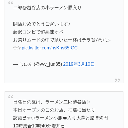
二郎@越谷店の小ラーメン豚入り
開店おめでとうございます♪
藤沢コンビで超高速オペ
お祭りムードの中で頂いた一杯はテラ旨✩*;+’,.:-
✩✩
pic.twitter.com/hsKhs65rCC
— じゅん (@vvv_jun35)
2019年3月10日
日曜日の昼は、ラーメン二郎越谷店✨
本日オープンのこのお店、抽選に当たり
訪麺🍜✨小ラーメン小豚🐖入り大蒜と脂 850円
10時集合10時40分着丼🍜