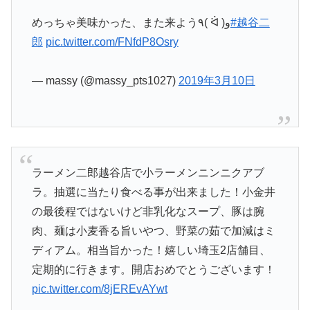
めっちゃ美味かった、また来よう٩( ᐛ )و
#越谷二
郎
pic.twitter.com/FNfdP8Osry
— massy (@massy_pts1027)
2019年3月10日
ラーメン二郎越谷店で小ラーメンニンニクアブ
ラ。抽選に当たり食べる事が出来ました！小金井
の最後程ではないけど非乳化なスープ、豚は腕
肉、麺は小麦香る旨いやつ、野菜の茹で加減はミ
ディアム。相当旨かった！嬉しい埼玉2店舗目、
定期的に行きます。開店おめでとうございます！
pic.twitter.com/8jEREvAYwt