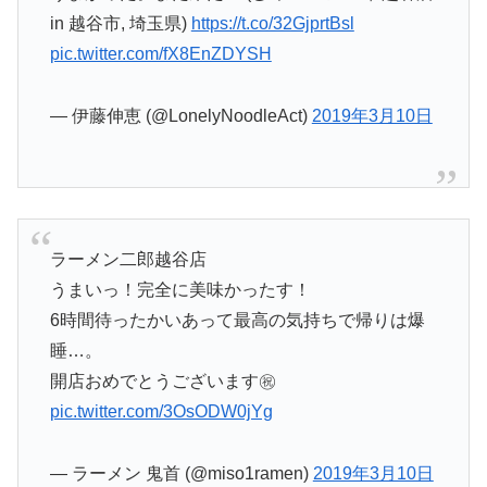
in 越谷市, 埼玉県)
https://t.co/32GjprtBsl
pic.twitter.com/fX8EnZDYSH
— 伊藤伸恵 (@LonelyNoodleAct)
2019年3月10日
ラーメン二郎越谷店
うまいっ！完全に美味かったす！
6時間待ったかいあって最高の気持ちで帰りは爆
睡…。
開店おめでとうございます㊗️
pic.twitter.com/3OsODW0jYg
— ラーメン 鬼首 (@miso1ramen)
2019年3月10日