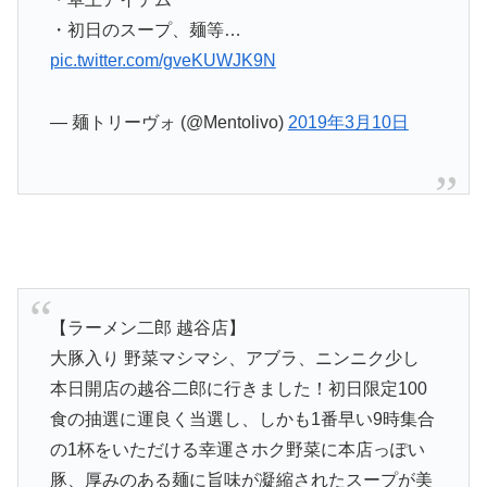
・初日のスープ、麺等…
pic.twitter.com/gveKUWJK9N
— 麺トリーヴォ (@Mentolivo)
2019年3月10日
【ラーメン二郎 越谷店】
大豚入り 野菜マシマシ、アブラ、ニンニク少し
本日開店の越谷二郎に行きました！初日限定100
食の抽選に運良く当選し、しかも1番早い9時集合
の1杯をいただける幸運さホク野菜に本店っぽい
豚、厚みのある麺に旨味が凝縮されたスープが美