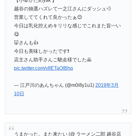
【小🐷かためyak 】
越谷の抽選ハズレて一之江さんにダッシュ💨
営業しててくれて良かったぁ😊
今日は乳化控えめキリリな感じでこれまた旨〰い
😋
🐷さんも👍
今日も美味しかったです❗
店主さん助手さんご馳走様でした🙇
pic.twitter.com/v8ETaOlBhq
— 江戸川のあんちゃん (@m0i8y1u1)
2019年3月
10日
うまかった。また来たい (@ ラーメン二郎 越谷店