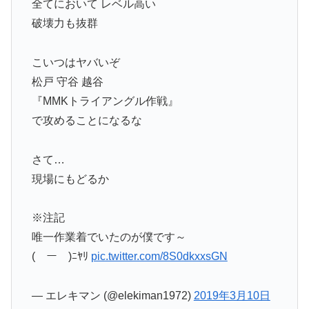
全てにおいて レベル高い
破壊力も抜群
こいつはヤバいぞ
松戸 守谷 越谷
『MMKトライアングル作戦』
で攻めることになるな
さて…
現場にもどるか
※注記
唯一作業着でいたのが僕です～
(￣ー￣)ﾆﾔﾘ
pic.twitter.com/8S0dkxxsGN
— エレキマン (@elekiman1972)
2019年3月10日