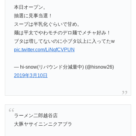
本日オープン。
抽選に見事当選！
スープは半乳化ぐらいで甘め。
麺は平太でやわモチのデロ麺でメチャ好み！
ブタは増してないのに小ブタ以上に入ってたw
pic.twitter.com/LiNqfCVPUN
— hi-snow(リバウンド分減量中) (@hisnow26)
2019年3月10日
ラーメン二郎越谷店
大豚ヤサイニンニクアブラ