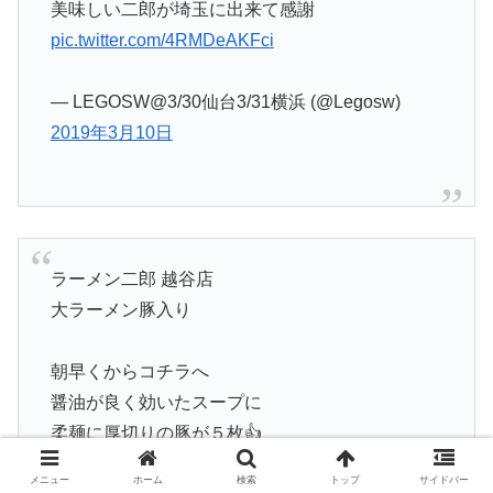
美味しい二郎が埼玉に出来て感謝
pic.twitter.com/4RMDeAKFci
— LEGOSW@3/30仙台3/31横浜 (@Legosw)
2019年3月10日
ラーメン二郎 越谷店
大ラーメン豚入り
朝早くからコチラへ
醤油が良く効いたスープに
柔麺に厚切りの豚が５枚👍
メニュー
ホーム
検索
トップ
サイドバー