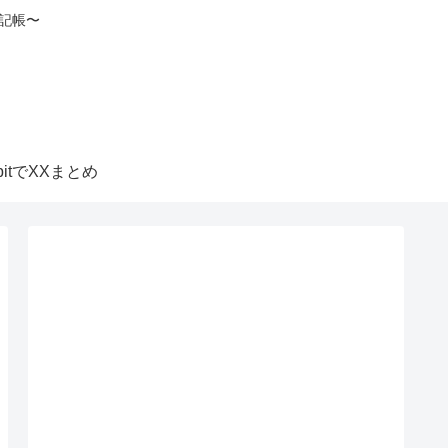
記帳〜
itbitでXXまとめ