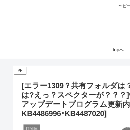
〜ピ
topへ
PR
[エラー1309？共有フォルダは？
は?えっ？スペクターが？？？]wi
アップデートプログラム更新内容解説[
KB4486996･KB4487020]
IT関連