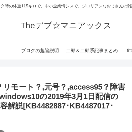
ーク時の体重115キロで、中小企業情シスで、ジロリアンなおじさんの雑
Theデブ☆マニアックス
ブログの趣旨説明
二郎＆二郎系記事まとめ
f
リモート？,元号？,access95？障害
ndows10の2019年3月1日配信の
KB4482887･KB4487017･