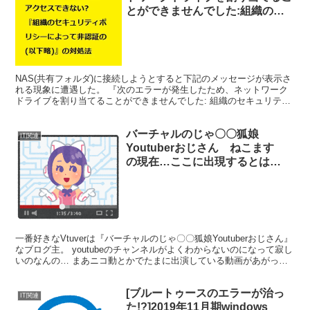
とができませんでした:組織のセ
キュリティポリシーによって非認
証のゲストアクセスがブロックさ
れているため、この共有フォルダ
ーにアクセスできません。これら
NAS(共有フォルダ)に接続しようとすると下記のメッセージが表示さ
のポリシーはネットワーク上の安
れる現象に遭遇した。 『次のエラーが発生したため、ネットワーク
全でないデバイスや悪意のあるデ
ドライブを割り当てることができませんでした: 組織のセキュリティ
バイスからPCを保護するのに役
ポリシーによって非認証のゲストアクセスがブロック...
経ちます。
バーチャルのじゃ〇〇狐娘
IT関連
Youtuberおじさん ねこます
の現在…ここに出現するとは…
一番好きなVtuverは『バーチャルのじゃ〇〇狐娘Youtuberおじさん』
なブログ主。 youtubeのチャンネルがよくわからないのになって寂し
いのなんの… まあニコ動とかでたまに出演している動画があがって
いるけどね… これとかさ… Vワ...
[ブルートゥースのエラーが治っ
IT関連
た!?]2019年11月期windows