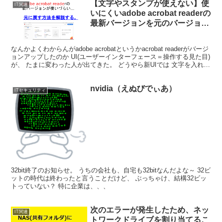
【文字やスタンプが使えない】使
IT関連
いにくいadobe acrobat readerの
最新バージョンを元のバージョン
に戻す方法【使いにくい】
なんかよくわからんがadobe acrobatというかacrobat readerがバージ
ョンアップしたのか UI(ユーザーインターフェース＝操作する見た目)
が、 たまに変わった人が出てきた。 どうやら新UIでは 文字を入れた
り、スタンプを...
nvidia（えぬびでぃあ）
ITセキュリティ
32bit終了のお知らせ。 うちの会社も、自宅も32bitなんだよな～ 32ビ
ットの時代は終わったと言うことだけど、 ぶっちゃけ、結構32ビッ
トっていない？ 特に企業は、、、
次のエラーが発生したため、ネッ
IT関連
トワークドライブを割り当てるこ