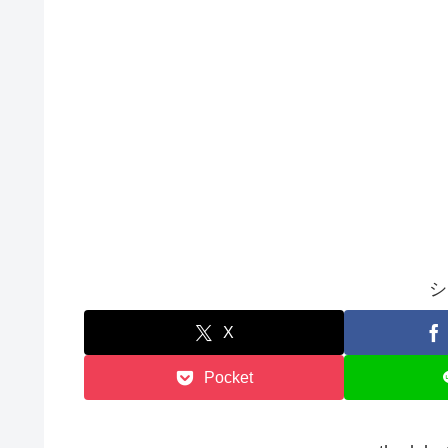
シ
X
Pocket