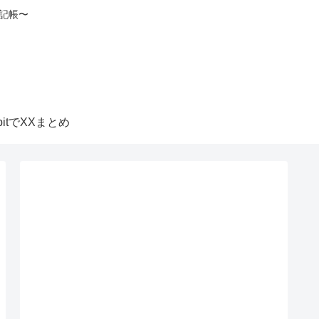
記帳〜
itbitでXXまとめ