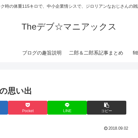
ーク時の体重115キロで、中小企業情シスで、ジロリアンなおじさんの雑
Theデブ☆マニアックス
ブログの趣旨説明
二郎＆二郎系記事まとめ
f
の思い出
Pocket
LINE
コピー
2018.09.02