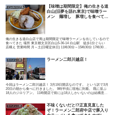
【味噌は期間限定】俺の生きる道
インスパイア系
白山(旧夢を語れ東京)で味噌ラー
メン 麺増し 豚増しを食べてき
たのでレポっす【やっぱり旨いわ
～】
俺の生きる道白山店で胃は期間限定で味噌ラーメンを出しているので
食べてきた 場所 東京都文京区白山5-36-14 白山駅 徒歩1分ぐらい
店構え 営業時間 月～土(日曜定休日) 11時30分～15時30分 17時30分
～22時 ただし、緊急事...
ラーメン二郎川越店！
ラーメン二郎
今回はラーメン二郎川越店！ 3月19日開店なのです。 という訳で3月
20日の朝から食べに行きました。 9時半頃に現地に到着。 既に並ぶ
18人のジロリアン。 11時開店で前には18人しかいないのは結構意外
だった。 てっきり、大宮の最後ぐらいい...
不味くないだと!?正直見直した
ラーメン二郎
ぞ！ラーメン二郎府中店で豚入り