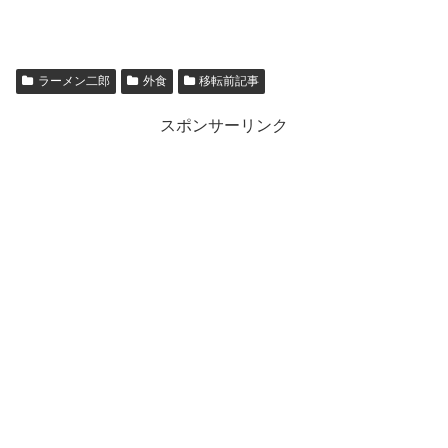
ラーメン二郎
外食
移転前記事
スポンサーリンク