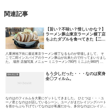
関連記事
【旨い？不味い？惜しいかな？】
インスパイア系
ラーメン豚山東京ラーメン横丁店
をぶたダブルを食べてきた【二郎
全店制覇済みのジロリアンが語
る】
八重洲地下街に最近東京ラーメン横丁なるものが登場しまして、 そ
こで二郎インスパイアのラーメン豚山が出来たので行ってまいりまし
た。 場所 店舗写真 メニュー ミニラーメン780円 ミニぶた980円 ミ
ニぶたダブル1130円 小ラーメン830円...
もう少しだった・・・なのは変身
移転前記事
全〇フィルム。
なのはのフィルムを大量にゲットしてきました。 ひとつは・・・ユ
ーノ君となのはが話しているシーン。ユーノがまだレイジングハート
を首からぶら下げていてなのはが私服だから、多分なのはにレイジン
グハートを受け渡すところ・・・ 二つ目は・・・三つ目の...