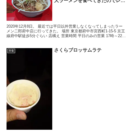
大ラーメンを食べてきたのでレポ
っす
2020年12月8日。 最近では平日以外営業しなくなってしまったラー
メン二郎府中店に行ってきた。 場所 東京都府中市宮西町1-15-5 京王
線府中駅徒歩5分ぐらい 店構え 営業時間 平日のみの営業 17時～22時
公式ツイッター ローカルル...
さくらブロッサムラテ
外食