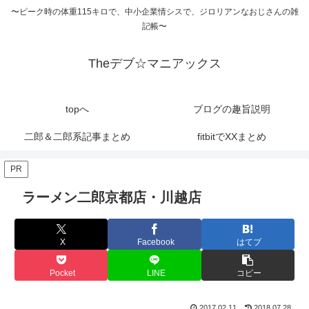
〜ピーク時の体重115キロで、中小企業情シスで、ジロリアンなおじさんの雑
記帳〜
Theデブ☆マニアックス
topへ
ブログの趣旨説明
二郎＆二郎系記事まとめ
fitbitでXXまとめ
PR
ラーメン二郎京都店・川越店
X
Facebook
はてブ
Pocket
LINE
コピー
2017.02.11
2018.07.28