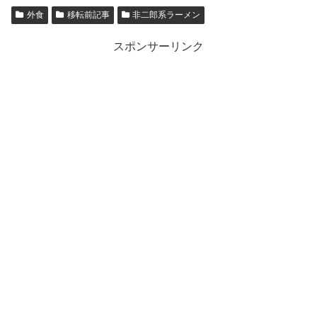
外食
移転前記事
非二郎系ラーメン
スポンサーリンク