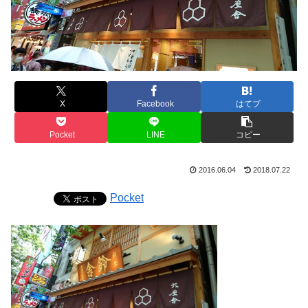
X
Facebook
はてブ
Pocket
LINE
コピー
2016.06.04
2018.07.22
Pocket