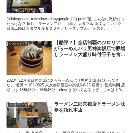
(adsbygoogle = window.adsbygoogle || []).push({}); こんなに微妙だっ
たっけな？ 5/19 ラーメン二郎 目黒店 大ダブル 呪文はニンニク
目黒二郎は大ダブルが８００円とリーズナブル。 その分...
【酷評？】全店制覇のジロリアン
インスパイア系
がらーめんバリ男神楽坂店で豚増
しラーメン大盛り味付玉子を食べ
てきたのでジロリアン目線でレポ
っす【特製唐辛子を入れれば評価
は変わる。】
2020年12月某日神楽坂にあるらーめんバリ男神楽坂店に行ってき
た。 場所 〒162-0825 東京都新宿区神楽坂6-8-23 店構え 営業時間 店
頭には 15時45分～16時45分 closeと書いてあるけど、これは中休み
の事？ よくわか...
ラーメン二郎京都店とラーメン壮
インスパイア系
夢を語れ本店