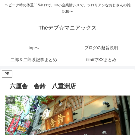
〜ピーク時の体重115キロで、中小企業情シスで、ジロリアンなおじさんの雑
記帳〜
Theデブ☆マニアックス
topへ
ブログの趣旨説明
二郎＆二郎系記事まとめ
fitbitでXXまとめ
PR
六厘舎 舎鈴 八重洲店
外食