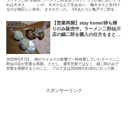
ラーメン二郎 京都店 ラーメン二郎全店ブログアップ計画において そ
れは大ボス、、、 いや、大ボスなんて生ぬるい。 極大ボスと名付け
るのが相応しい存在。 まさかだった。 3月あたりに亀戸で二郎を食
べていたとき、謎のジロリアンと店主が 『京都出...
【営業再開】stay home!持ち帰
ラーメン二郎
りのみ販売中。ラーメン二郎仙川
店の鍋二郎を購入の仕方をまとめ
て、さらに堪能する！【テイクア
ウト】
2020年5月7日。 例のウイルスの影響で一時休業していたラーメン二
郎仙川店が営業を再開。 ただし、通常営業ではなく、鍋二郎のみで
営業を再開するとのこと。 ブログ主は2020年5月18日に行って購入
してきた。 場所 東京都調布市仙川町1-1...
スポンサーリンク