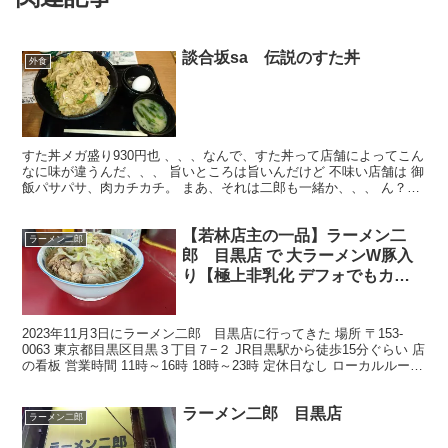
談合坂sa 伝説のすた丼
外食
すた丼メガ盛り930円也 、、、なんで、すた丼って店舗によってこん
なに味が違うんだ、、、 旨いところは旨いんだけど 不味い店舗は 御
飯パサパサ、肉カチカチ。 まあ、それは二郎も一緒か、、、 ん？談
合坂のすた丼の味？ 『ご察し』 (adsby...
【若林店主の一品】ラーメン二
ラーメン二郎
郎 目黒店 で 大ラーメンW豚入
り【極上非乳化 デフォでもカタ
メの旨い麺】
2023年11月3日にラーメン二郎 目黒店に行ってきた 場所 〒153-
0063 東京都目黒区目黒３丁目７−２ JR目黒駅から徒歩15分ぐらい 店
の看板 営業時間 11時～16時 18時～23時 定休日なし ローカルルール
1.基本的に大行...
ラーメン二郎 目黒店
ラーメン二郎