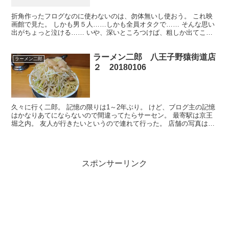
折角作ったフログなのに使わないのは、勿体無いし使おう。 これ映
画館で見た。 しかも男５人……しかも全員オタクで…… そんな思い
出がちょっと泣ける…… いや、深いところつけば、粗しか出てこな
いぐらいシナリオ的な矛盾が出放題だと思うんだけどソコ...
ラーメン二郎 八王子野猿街道店
ラーメン二郎
２ 20180106
久々に行く二郎。 記憶の限りは1～2年ぶり。 けど、ブログ主の記憶
はかなりあてにならないので間違ってたらサーセン。 最寄駅は京王
堀之内。 友人が行きたいというので連れて行った。 店舗の写真は撮
り忘れたけど、早速普通のレポを… 17時頃。 店...
スポンサーリンク