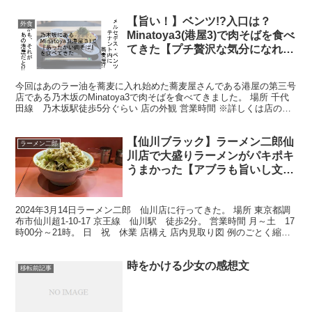
【旨い！】ベンツ!?入口は？
外食
Minatoya3(港屋3)で肉そばを食べ
てきた【プチ贅沢な気分になれ
る】
今回はあのラー油を蕎麦に入れ始めた蕎麦屋さんである港屋の第三号
店である乃木坂のMinatoya3で肉そばを食べてきました。 場所 千代
田線 乃木坂駅徒歩5分ぐらい 店の外観 営業時間 ※詳しくは店のHP
を書くにしてください。 メニュー Mi...
【仙川ブラック】ラーメン二郎仙
ラーメン二郎
川店で大盛りラーメンがパキポキ
うまかった【アブラも旨いし文句
なし】
2024年3月14日ラーメン二郎 仙川店に行ってきた。 場所 東京都調
布市仙川超1-10-17 京王線 仙川駅 徒歩2分。 営業時間 月～土 17
時00分～21時。 日 祝 休業 店構え 店内見取り図 例のごとく縮尺
無茶苦茶。 本当の席数は...
時をかける少女の感想文
移転前記事