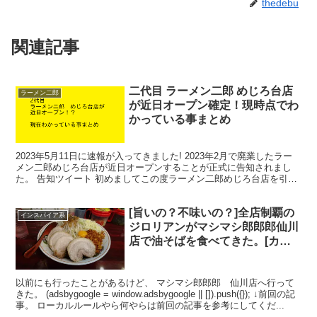
thedebu
関連記事
二代目 ラーメン二郎 めじろ台店
ラーメン二郎
が近日オープン確定！現時点でわ
かっている事まとめ
2023年5月11日に速報が入ってきました! 2023年2月で廃業したラー
メン二郎めじろ台店が近日オープンすることが正式に告知されまし
た。 告知ツイート 初めましてこの度ラーメン二郎めじろ台店を引き
継がせて頂きましたお客様に愛されていた先代...
[旨いの？不味いの？]全店制覇の
インスパイア系
ジロリアンがマシマシ郎郎郎仙川
店で油そばを食べてきた。[カエ
シがイイネ！]
以前にも行ったことがあるけど、 マシマシ郎郎郎 仙川店へ行って
きた。 (adsbygoogle = window.adsbygoogle || []).push({}); ↓前回の記
事。 ローカルルールやら何やらは前回の記事を参考にしてくだ...