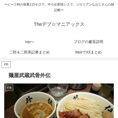
〜ピーク時の体重115キロで、中小企業情シスで、ジロリアンなおじさんの雑
記帳〜
Theデブ☆マニアックス
topへ
ブログの趣旨説明
二郎＆二郎系記事まとめ
fitbitでXXまとめ
PR
麺屋武蔵武骨外伝
外食