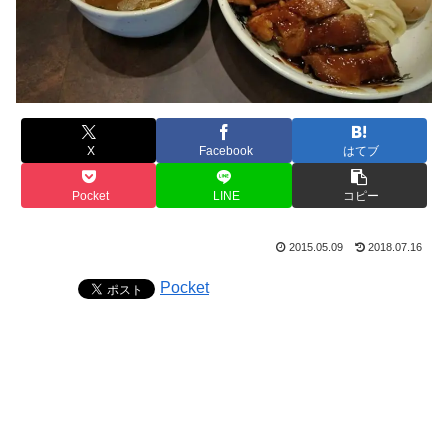
X
Facebook
はてブ
Pocket
LINE
コピー
2015.05.09
2018.07.16
Pocket