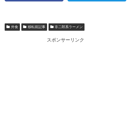
外食
移転前記事
非二郎系ラーメン
スポンサーリンク