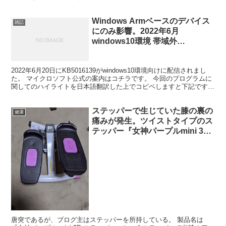
の案内はコチラです。 ...
Windows Armベースのデバイス
雑記
にのみ影響。2022年6月
windows10環境 帯域外
KB5016139
2022年6月20日にKB5016139がwindows10環境向けに配信されまし
た。 マイクロソフト公式の案内はコチラです。 今回のプログラムに
関してのハイライトを日本語翻訳した上でコピペしますと下記です。
・Windows Armベース...
ステッパーで生じていた膝の裏の
健康
痛みが発生。ツイストタイプのス
テッパー『女神パープルmini 3D
ステッパー』
唐突であるが、ブログ主はステッパーを所持している。 製品名は