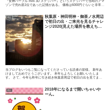
『女神パープル mini 3D ステッパー』というステッパーで当時のアマ
ゾンで売れ筋1位であった記憶がある。 価格は6000円ぐらいと非常に
安価であるが、 ツイストタイプと呼ばれる...
秋葉原・神田明神・御茶ノ水周辺
雑記
で初日の出・ご来光を見るチャレ
ンジ2020[見えた場所を教えちゃ
うぞ]
当ブログをいつもご覧になってくださっている読者の皆様。 新年あ
けましておめでとうございます。 本年もよろしくお願いいたしま
す。 さて、今年も昨年に引き続き秋葉原周辺で初日の出を見てまい
りました。 昨年の記事はコチラになります。 前回の反省点...
2018年になるまで開いちゃいや
雑記
ーん。