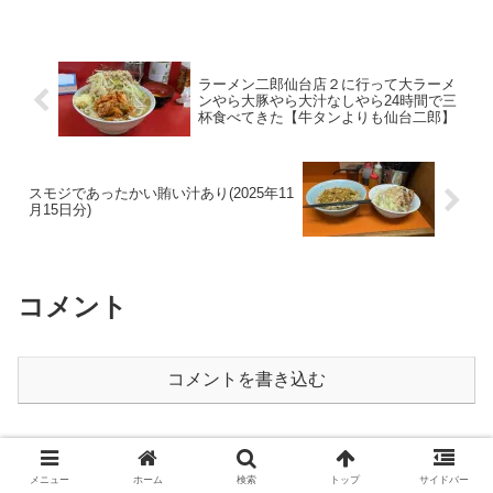
ラーメン二郎仙台店２に行って大ラーメ
ンやら大豚やら大汁なしやら24時間で三
杯食べてきた【牛タンよりも仙台二郎】
スモジであったかい賄い汁あり(2025年11
月15日分)
コメント
コメントを書き込む
ホーム
雑記
メニュー
ホーム
検索
トップ
サイドバー