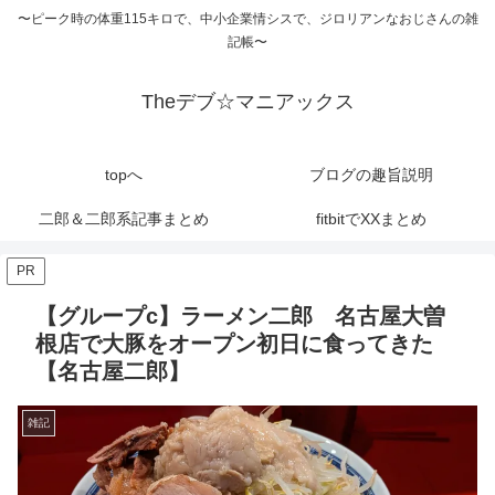
〜ピーク時の体重115キロで、中小企業情シスで、ジロリアンなおじさんの雑
記帳〜
Theデブ☆マニアックス
topへ
ブログの趣旨説明
二郎＆二郎系記事まとめ
fitbitでXXまとめ
PR
【グループc】ラーメン二郎 名古屋大曽
根店で大豚をオープン初日に食ってきた
【名古屋二郎】
雑記