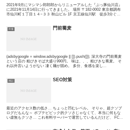
2021年9月にマシマシ郎郎郎からリニューアルした『ぶっ豚仙川店』
に2021年11月14日に行ってきました。 場所 〒182-0002 東京都調布
市仙川町１丁目１４−３３ 秋山ビル 1F 京王線仙川駅 徒歩3分ぐら
い 店構え 営業時間 11...
門前蕎麦
外食
(adsbygoogle = window.adsbygoogle || []).push({}); 深大寺の門前蕎麦
という店の 粗びきそば大盛り990円。 味は、、、粗びきな蕎麦。 そ
れ以外言いようがない 凄く麺が固め。 多分、食感を楽し...
SEO対策
雑記
最近のアクセス数の低さ… ちょっと凹むレベル。 そりゃ、超クソブ
ログだもんな～ ポプテピピック的クソさじゃなくて、本当に何もな
い虚無もクソさ… これ有料サーバーで運営しているんだけど、 FC2
で無料でやっていたブログのほうがアクセス数がいま...