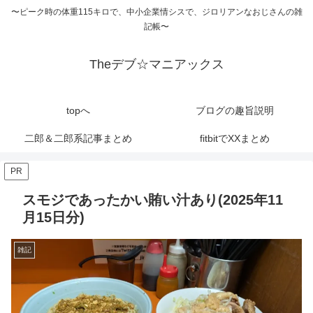
〜ピーク時の体重115キロで、中小企業情シスで、ジロリアンなおじさんの雑
記帳〜
Theデブ☆マニアックス
topへ
ブログの趣旨説明
二郎＆二郎系記事まとめ
fitbitでXXまとめ
PR
スモジであったかい賄い汁あり(2025年11
月15日分)
雑記