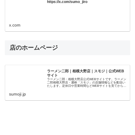
https://x.com/sumo_jiro
x.com
店のホームページ
ラーメン二郎｜相模大野店｜スモジ｜公式WEB
サイト
ラーメン二郎・相模大野店公式WEBサイトです。ラーメン
二郎相模大野店・通称「スモジ」の店舗情報などを配信い
たします。定休日や営業時間などWEBサイトを見てからご
来店ください
sumoji.jp