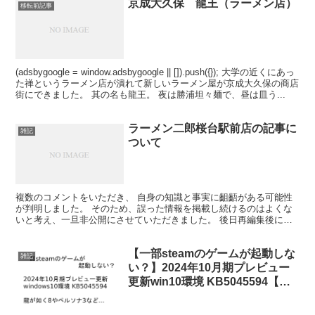
京成大久保 龍王（ラーメン店）
移転前記事
(adsbygoogle = window.adsbygoogle || []).push({}); 大学の近くにあっ
た禅というラーメン店が潰れて新しいラーメン屋が京成大久保の商店
街にできました。 其の名も龍王。 夜は勝浦坦々麺で、昼は皿う...
ラーメン二郎桜台駅前店の記事に
雑記
ついて
複数のコメントをいただき、 自身の知識と事実に齟齬がある可能性
が判明しました。 そのため、誤った情報を掲載し続けるのはよくな
いと考え、一旦非公開にさせていただきました。 後日再編集後に再
公開する予定です 申し訳ありません
【一部steamのゲームが起動しな
雑記
い？】2024年10月期プレビュー
更新win10環境 KB5045594【ペ
ルソナ3、龍が如く8など】