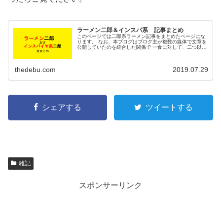
ラーメン二郎＆インスパ系 記事まとめ
このページでは二郎系ラーメン記事をまとめたページにな
ります。 なお、本ブログはブログ主が複数の媒体で文章を
公開していたのを統合した関係で 一食に対して、二つ以上
の記事があったりします。ご了承ください。 気が向いたと
きに順次リンクを張っていき...
thedebu.com
2019.07.29
シェアする
ツイートする
雑記
スポンサーリンク