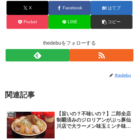
X
Facebook
はてブ
Pocket
LINE
コピー
thedebuをフォローする
thedebu
関連記事
【旨いの？不味いの？】二郎全店
雑記
制覇済みのジロリアンがぶっ豚仙
川店で大ラーメン味玉ミンチ味玉
豚マシ2枚を食べてきた