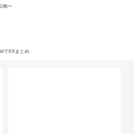
記帳〜
itbitでXXまとめ