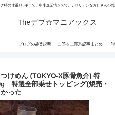
ーク時の体重115キロで、中小企業情シスで、ジロリアンなおじさんの雑
Theデブ☆マニアックス
ブログの趣旨説明
二郎＆二郎系記事まとめ
f
めん (TOKYO-X豚骨魚介) 特
00g 特選全部乗せトッピング(焼売・
まかった