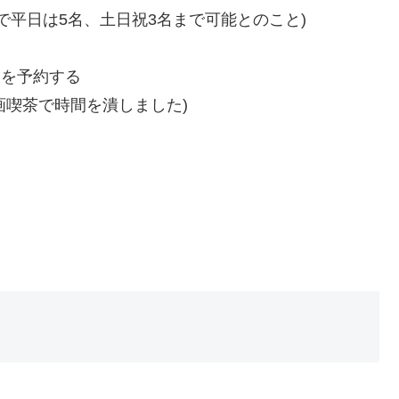
付で平日は5名、土日祝3名まで可能とのこと)
間を予約する
画喫茶で時間を潰しました)
。