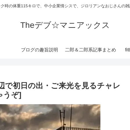
ーク時の体重115キロで、中小企業情シスで、ジロリアンなおじさんの雑
Theデブ☆マニアックス
ブログの趣旨説明
二郎＆二郎系記事まとめ
f
辺で初日の出・ご来光を見るチャレ
ゃうぞ]