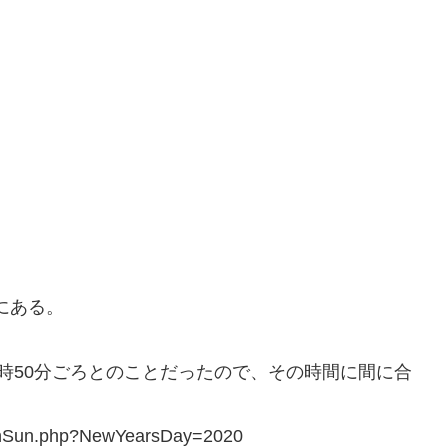
にある。
時50分ごろとのことだったので、その時間に間に合
panSun.php?NewYearsDay=2020