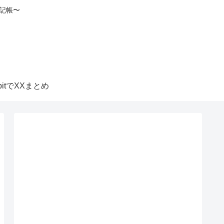
記帳〜
itbitでXXまとめ