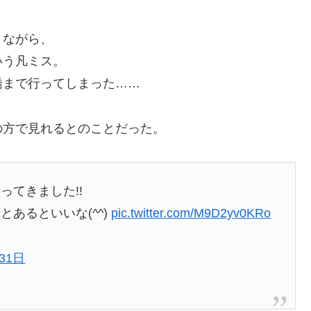
りながら、
いう凡ミス。
橋まで行ってしまった……
の方で見れるとのことだった。
ってきました!!
あるといいな(^^)
pic.twitter.com/M9D2yv0KRo
31日