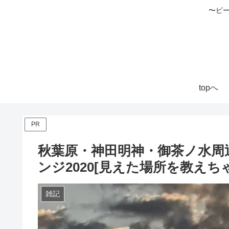
〜ピ
topへ
PR
秋葉原・神田明神・御茶ノ水周
ンジ2020[見えた場所を教えち
雑記