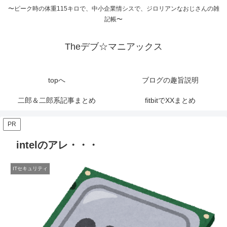
〜ピーク時の体重115キロで、中小企業情シスで、ジロリアンなおじさんの雑
記帳〜
Theデブ☆マニアックス
topへ
ブログの趣旨説明
二郎＆二郎系記事まとめ
fitbitでXXまとめ
PR
intelのアレ・・・
ITセキュリティ