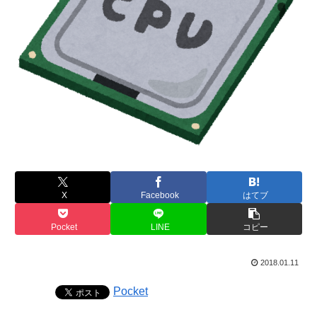
X
Facebook
はてブ
Pocket
LINE
コピー
2018.01.11
Pocket