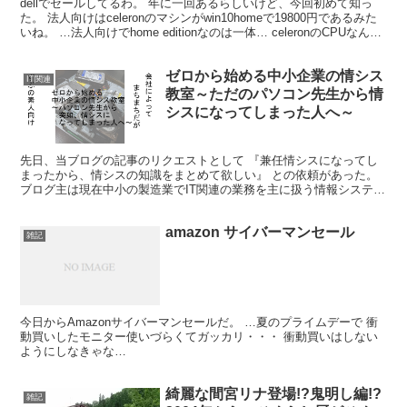
dellでセールしてるわ。 年に一回あるらしいけど、今回初めて知っ
た。 法人向けはceleronのマシンがwin10homeで19800円であるみた
いね。 …法人向けでhome editionなのは一体… celeronのCPUなん
て、よっ...
ゼロから始める中小企業の情シス
IT関連
教室～ただのパソコン先生から情
シスになってしまった人へ～
先日、当ブログの記事のリクエストとして 『兼任情シスになってし
まったから、情シスの知識をまとめて欲しい』 との依頼があった。
ブログ主は現在中小の製造業でIT関連の業務を主に扱う情報システム
担当…いわゆる情シスとして働いている。 まさにブロ...
amazon サイバーマンセール
雑記
今日からAmazonサイバーマンセールだ。 …夏のプライムデーで 衝
動買いしたモニター使いづらくてガッカリ・・・ 衝動買いはしない
ようにしなきゃな…
綺麗な間宮リナ登場!?鬼明し編!?
雑記