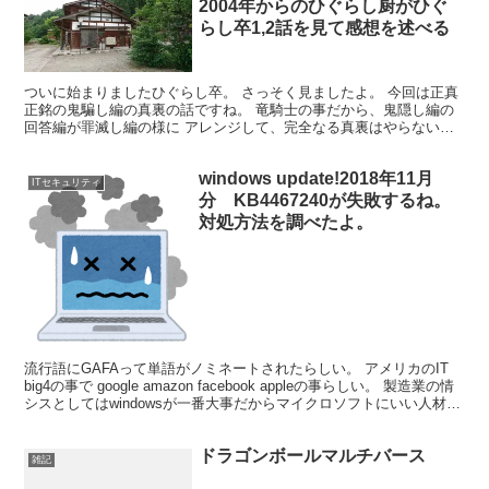
2004年からのひぐらし厨がひぐ
らし卒1,2話を見て感想を述べる
ついに始まりましたひぐらし卒。 さっそく見ましたよ。 今回は正真
正銘の鬼騙し編の真裏の話ですね。 竜騎士の事だから、鬼隠し編の
回答編が罪滅し編の様に アレンジして、完全なる真裏はやらないん
じゃないか？と少し思っていたりもしたのですが、 素直...
windows update!2018年11月
ITセキュリティ
分 KB4467240が失敗するね。
対処方法を調べたよ。
流行語にGAFAって単語がノミネートされたらしい。 アメリカのIT
big4の事で google amazon facebook appleの事らしい。 製造業の情
シスとしてはwindowsが一番大事だからマイクロソフトにいい人材が
集まって...
ドラゴンボールマルチバース
雑記