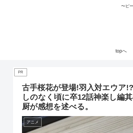
〜ピ
topへ
PR
古手桜花が登場!羽入対エウア
しのなく頃に卒12話神楽し編其
厨が感想を述べる。
アニメ