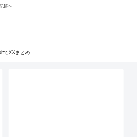
記帳〜
itbitでXXまとめ