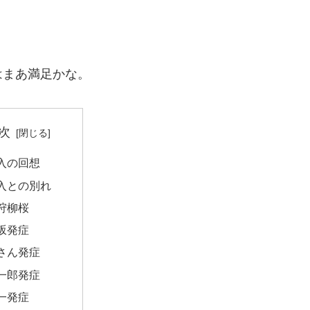
はまあ満足かな。
次
入の回想
入との別れ
狩柳桜
坂発症
さん発症
一郎発症
一発症