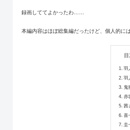
録画しててよかったわ……
本編内容はほぼ総集編だったけど、個人的に
目
羽
羽
鬼
赤
茜
喜
圭