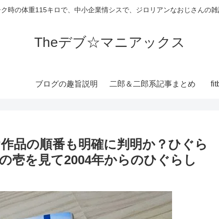
ーク時の体重115キロで、中小企業情シスで、ジロリアンなおじさんの雑
Theデブ☆マニアックス
ブログの趣旨説明
二郎＆二郎系記事まとめ
f
!?作品の順番も明確に判明か？ひぐら
の壱を見て2004年からのひぐらし