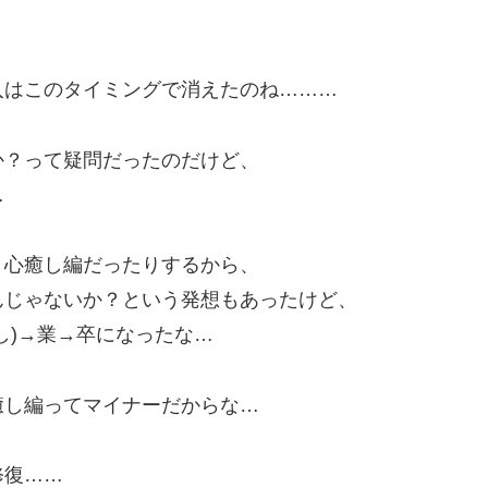
？
入はこのタイミングで消えたのね………
か？って疑問だったのだけど、
…
く心癒し編だったりするから、
んじゃないか？という発想もあったけど、
し)→業→卒になったな…
癒し編ってマイナーだからな…
修復……