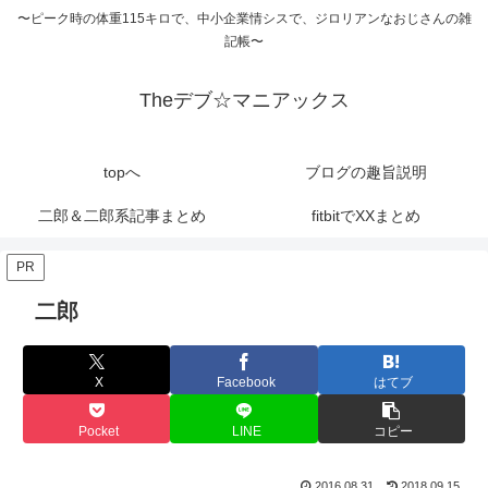
〜ピーク時の体重115キロで、中小企業情シスで、ジロリアンなおじさんの雑
記帳〜
Theデブ☆マニアックス
topへ
ブログの趣旨説明
二郎＆二郎系記事まとめ
fitbitでXXまとめ
PR
二郎
X
Facebook
はてブ
Pocket
LINE
コピー
2016.08.31
2018.09.15