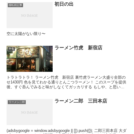
初日の出
移転前記事
空に太陽がない限り〜
ラーメン竹虎 新宿店
外食
トラトラトラ！ ラーメン竹虎 新宿店 裏竹虎ラーメン大盛り全部の
せ1430円 色を見てわかる通りとんこつラーメン！ このスープを提供
後、すぐ呑んでみると味がしなくてガッカリする もしや、と思い少
し麺をかき混ぜてみた、、、 スープの色が変わる...
ラーメン二郎 三田本店
ラーメン二郎
(adsbygoogle = window.adsbygoogle || []).push({}); 二郎三田本店 大ダ