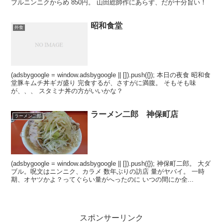
ブルニンニクからめ 850円。 山田総帥作にあらず、だが十分旨い！
昭和食堂
外食
(adsbygoogle = window.adsbygoogle || []).push({}); 本日の夜食 昭和食
堂豚キムチ丼ギガ盛り 完食するが、さすがに満腹。 そもそも味
が、、、 スタミナ丼の方がいいかな？
ラーメン二郎 神保町店
ラーメン二郎
(adsbygoogle = window.adsbygoogle || []).push({}); 神保町二郎。 大ダ
ブル。呪文はニンニク、カラメ 数年ぶりの訪店 量がヤバイ。 一時
期、オヤツかよ？ってぐらい量がへったのに いつの間にか全...
スポンサーリンク