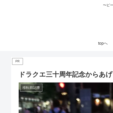
〜ピ
topへ
PR
ドラクエ三十周年記念からあげ
移転前記事