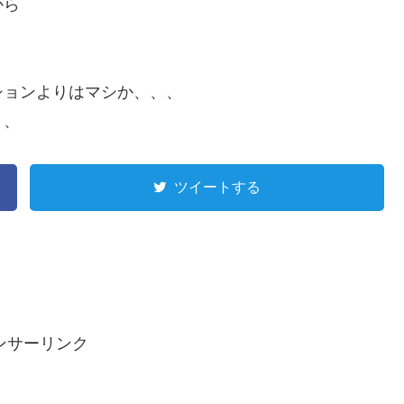
から
ションよりはマシか、、、
、、
ツイートする
ンサーリンク