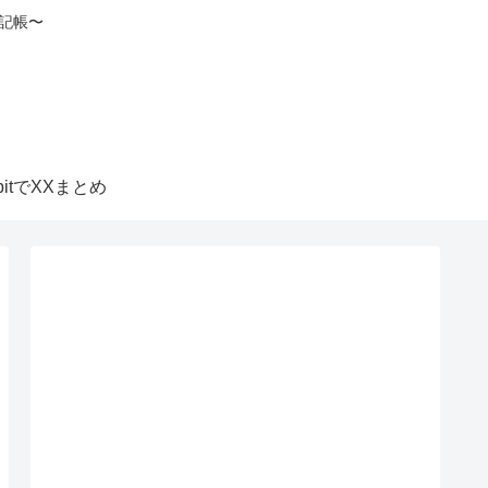
記帳〜
itbitでXXまとめ