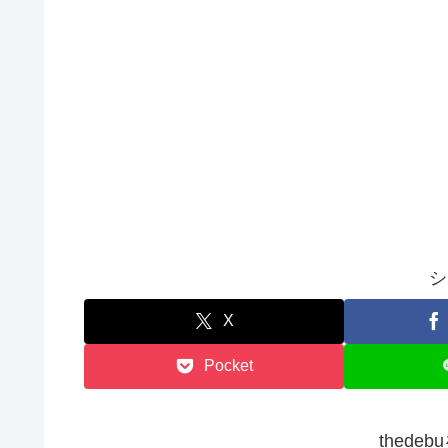
シ
X
Pocket
thede