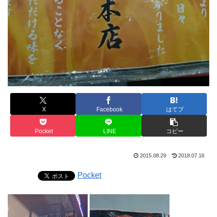
X
Facebook
はてブ
Pocket
LINE
コピー
2015.08.29
2018.07.16
Pocket