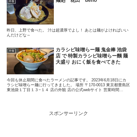
麺処 花田 ueno
外食
昨日、上野で食べた。 汁は超濃厚でよし！ あとは麺がよければいい
んだけどな～
カラシビ味噌らー麺 鬼金棒 池袋
外食
店 で 特製カラシビ味噌らー麵 麺
大盛り おにく飯を食べてきた
今回も休止期間に食べたラーメンの記事です。 2023年6月18日にカ
ラシビ味噌らー麺に行ってきました。 場所 〒170-0013 東京都豊島区
東池袋１丁目１３−１４ 店の外観 店の公式webサイト 営業時間
11:00～21:30 (ads...
スポンサーリンク