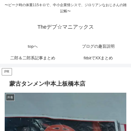
〜ピーク時の体重115キロで、中小企業情シスで、ジロリアンなおじさんの雑
記帳〜
Theデブ☆マニアックス
topへ
ブログの趣旨説明
二郎＆二郎系記事まとめ
fitbitでXXまとめ
PR
蒙古タンメン中本上板橋本店
外食