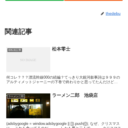
thedebu
関連記事
松本零士
移転前記事
何コレ？？？漂流幹線000の続編？てっきり大銀河叙事詩は９９９の
アルティメットジャーニーの下巻で終わりかと思ってたんだけど…
ラーメン二郎 池袋店
ラーメン二郎
(adsbygoogle = window.adsbygoogle || []).push({}); なぜ、クリスマス