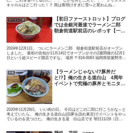
に、 これを食べてるのだ、、、 しかも男と二人で、、、 クリスマス
キャロルはどこ行った！？ 雨は夜明けすぎに雪へと変わんね...
【初日ファーストロット】ブログ
ラーメン二郎
では全銀河最速でラーメン二郎
朝倉街道駅前店のレポっす【一般
客では一番最初の大ラーメン豚増
し】
2024年12月1日。 ついにラーメン二郎 朝倉街道駅前店がオープン
しました。 最初の告知が11月14日でオープンがその2週間後の12月1
日という超スピード開店ですな。 場所 〒818-0083 福岡県筑紫野市針
摺中央２丁目１７−８ 朝倉街...
【ラーメンじゃない!?豚丼だ
外食
と!?】俺の生きる道白山 4周年
イベントで究極の豚丼とモニタリ
ング唐揚げで食べてきた【小林公
太店主は本当に天才】
2020年11月29日。 いい肉の日。 今日はどこの二郎に行こうかな～と
考えていたら、 俺の生きる道白山(旧夢を語れ東京)でイベントをやっ
ているのを見つけた。 俺の生きる道 白山店です 明日11/29（日）
は開店4周年イベントを開催します ...