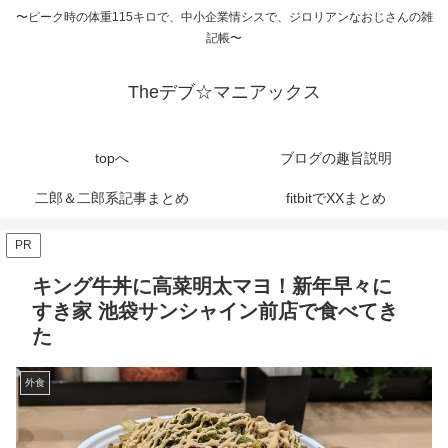
〜ピーク時の体重115キロで、中小企業情シスで、ジロリアンなおじさんの雑
記帳〜
Theデブ☆マニアックス
topへ
ブログの趣旨説明
二郎＆二郎系記事まとめ
fitbitでXXまとめ
PR
キング牛丼に高菜明太マヨ！新年早々に
すき家 池袋サンシャイン前店で食べてき
た
外食