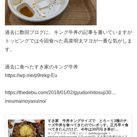
過去に数回ブログに、キング牛丼の記事を書いていますが
トッピングでは今回食べた高菜明太マヨが一番な気がしま
す。
過去に食べたすき家のキング牛丼
https://wp.me/p9rekg-Eu
https://thedebu.com/2018/01/02/gyudonhitosuji30…
inoumainoyasuino/ ‎
すき家 牛丼キングサイズで とろ～り3種のチ
ーズ牛丼を食べてきたのでレポっす。正月早々食
べてきたんだけど、今年は30円引き券が…
キングサイズって何じゃい！ (adsbygoogle =
window.adsbygoogle || []).push({}); すき家の牛丼のサイズ