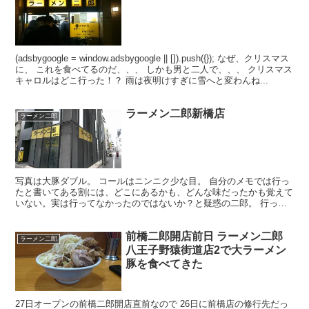
(adsbygoogle = window.adsbygoogle || []).push({}); なぜ、クリスマス
に、 これを食べてるのだ、、、 しかも男と二人で、、、 クリスマス
キャロルはどこ行った！？ 雨は夜明けすぎに雪へと変わんね...
ラーメン二郎新橋店
ラーメン二郎
写真は大豚ダブル。 コールはニンニク少な目。 自分のメモでは行っ
たと書いてある割には、どこにあるかも、どんな味だったかも覚えて
いない。実は行ってなかったのではないか？と疑惑の二郎。 行って
わかったよ。 ここ行ってない。 サーセン。 で、調べ...
前橋二郎開店前日 ラーメン二郎
ラーメン二郎
八王子野猿街道店2で大ラーメン
豚を食べてきた
27日オープンの前橋二郎開店直前なので 26日に前橋店の修行先だっ