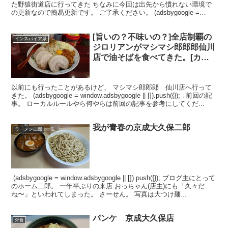
た野猿街道店に行ってきた ちなみに今回は出先から慣れない環境で
の更新なので簡易更新です。 ご了承ください。 (adsbygoogle =
window.adsbygoogle...
[旨いの？不味いの？]全店制覇の
インスパイア系
ジロリアンがマシマシ郎郎郎仙川
店で油そばを食べてきた。[カエ
シがイイネ！]
以前にも行ったことがあるけど、 マシマシ郎郎郎 仙川店へ行って
きた。 (adsbygoogle = window.adsbygoogle || []).push({}); ↓前回の記
事。 ローカルルールやら何やらは前回の記事を参考にしてくだ...
我が青春の京成大久保二郎
ラーメン二郎
(adsbygoogle = window.adsbygoogle || []).push({}); ブログ主にとって
のホーム二郎。 一年半ぶりの来店 おっちゃん(店主)にも「久々だ
ね〜」といわれてしまった。 さーせん。 写真は大つけ麺...
パンケ 京成大久保店
外食