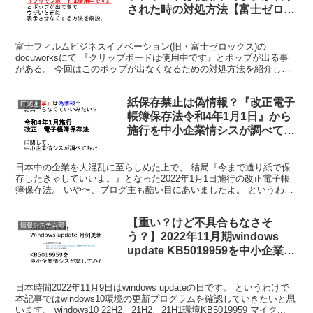
された時の対処方法【富士ゼロッ
クス】
富士フィルムビジネスイノベーション(旧・富士ゼロックス)の
docuworksにて 『クリップボードは使用中です』とポップが出る事
がある。 今回はこのポップが出なくなるための対処方法を紹介しま
す。 対処方法 1.キーボードの『windowsキ...
紙保存禁止は偽情報？『改正電子
IT関連
帳簿保存法令和4年1月1日』から
施行を中小企業情シスが調べてみ
た
日本中の企業を大混乱に至らしめた上で、 結局『今まで通り紙で保
存したきゃしていいよ。』となった2022年1月1日施行の改正電子帳
簿保存法。 いや〜、ブログ主も酷い目にあいましたよ。 というわけ
で、今回は2022年1月施行の改正電子帳簿保存法...
【重い？けど不具合もなさそ
情報システム部
う？】2022年11月期windows
update KB5019959を中小企業情
シスが試してみた【次回が21H1
最終回】
日本時間2022年11月9日はwindows updateの日です。 というわけで
本記事ではwindows10環境の更新プログラムを確認していきたいと思
います。 windows10 22H2、21H2、21H1環境KB5019959 マイク...