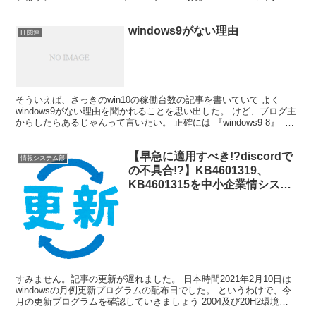
windows9がない理由
IT関連
そういえば、さっきのwin10の稼働台数の記事を書いていて よく
windows9がない理由を聞かれることを思い出した。 けど、ブログ主
からしたらあるじゃんって言いたい。 正確には 『windows9 8』 と
『windows9 5』 っ...
【早急に適用すべき!?discordで
情報システム部
の不具合!?】KB4601319、
KB4601315を中小企業情シスが
確認する。【2021年2月期
windows update】
すみません。記事の更新が遅れました。 日本時間2021年2月10日は
windowsの月例更新プログラムの配布日でした。 というわけで、今
月の更新プログラムを確認していきましょう 2004及び20H2環境
KB4601319 マイクロソフト公...