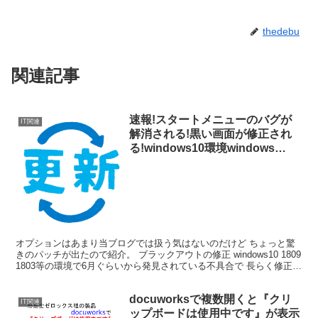
thedebu
関連記事
速報!スタートメニューのバグが
IT関連
解消される!黒い画面が修正され
る!windows10環境windows
updateオプションKB4520062
KB4519978
オプションはあまり当ブログでは扱う気はないのだけど ちょっと驚
きのパッチが出たので紹介。 ブラックアウトの修正 windows10 1809
1803等の環境で6月ぐらいから発見されている不具合で 長らく修正さ
れていなかった更新プログラム適...
docuworksで複数開くと『クリ
IT関連
ップボードは使用中です』が表示