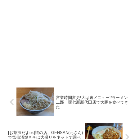
営業時間変更!大は裏メニュー?ラーメン
二郎 環七新新代田店で大豚を食べてき
た
[お茶漬だよok]謎の店。GENSAN(元さん)
で気仙沼焼きそば大盛りをネットで調べ