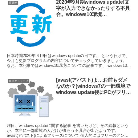
2020年9月期windows update!文
IT関連
字が入力できなかったりする不具
合。windows10環境
KB4574727、KB4574727、
KB4570333を中小企業情シスが
確認。
日本時間2020年9月9日はwindows updateの日です。 というわけで、
今月も更新プログラムの内容についてチェックしていきましょう。
なお、本記事ではwindows10環境についての記事です、 windows10
2020環境 K...
[avast(アバスト)よ…お前もダメ
ITセキュリティ
なのか？]windows7の一部環境で
windows update後にPCがフリー
ズ･低速化・クラッシュする件[ア
バスト ソフォス アビラ]
昨日、windows updateに関する記事 を書いたけど、その続報という
か、本当に一部環境の人だけが食らう不具合が出たようです。
avast(アバスト)によるフリーズについて 個人的にはフリーのアンチ