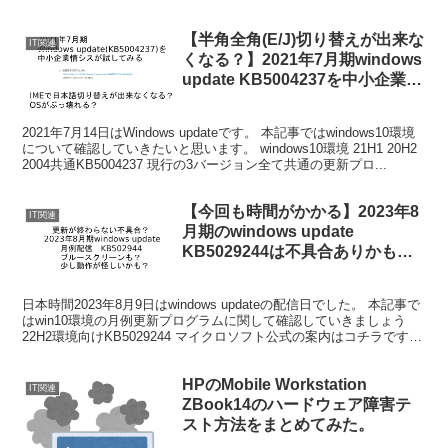
ウイルスソフトといえば一昔前だったら...
【半角全角(E/J)切り替えが出来な
IT関連
くなる？】2021年7月期windows
update KB5004237を中小企業情
シスが試してみた
2021年7月14日はWindows updateです。 本記事ではwindows10環境
について確認していきたいと思います。 windows10環境 21H1 20H2
2004共通KB5004237 現行の3バージョン全て共通の更新プロ...
【今回も時間がかかる】2023年8
IT関連
月期のwindows update
KB5029244は不具合ありかも
【更新が終わらない】
日本時間2023年8月9日はwindows updateの配信日でした。 本記事で
はwin10環境の月例更新プログラムに関して確認していきましょう
22H2環境向けKB5029244 マイクロソフト公式の案内はコチラです。
今回のハイライト...
HPのMobile Workstation
IT関連
ZBook14のハードウェア障害テ
スト方法をまとめてみた。