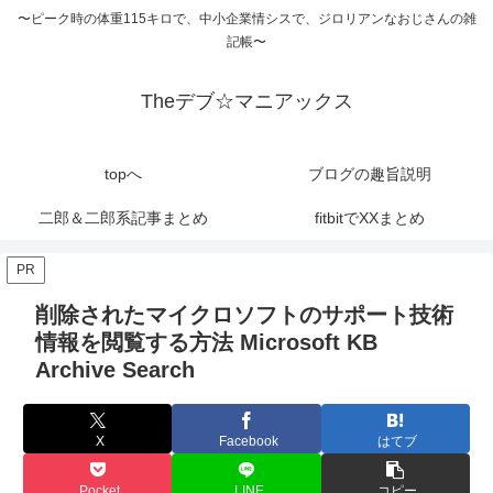
〜ピーク時の体重115キロで、中小企業情シスで、ジロリアンなおじさんの雑
記帳〜
Theデブ☆マニアックス
topへ
ブログの趣旨説明
二郎＆二郎系記事まとめ
fitbitでXXまとめ
PR
削除されたマイクロソフトのサポート技術
情報を閲覧する方法 Microsoft KB
Archive Search
X
Facebook
はてブ
Pocket
LINE
コピー